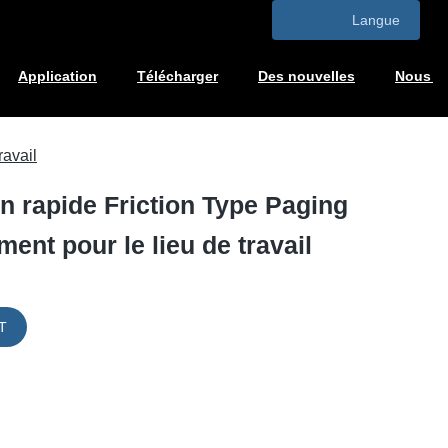
Langue
Application
Télécharger
Des nouvelles
Nous co
ravail
on rapide Friction Type Paging
nt pour le lieu de travail
T