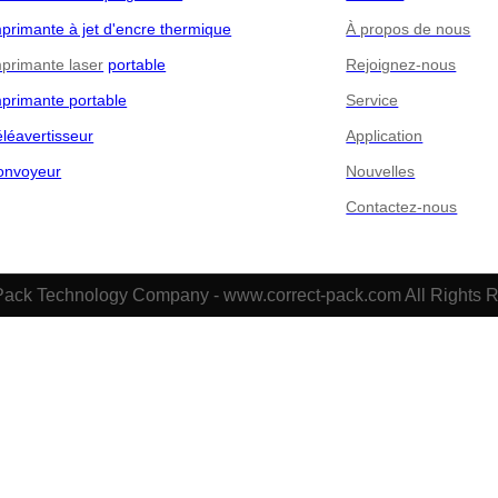
primante à jet d'encre thermique
À propos de nous
primante laser
portable
Rejoignez-nous
primante portable
Service
léavertisseur
Application
onvoyeur
Nouvelles
Contactez-nous
Pack Technology Company - www.correct-pack.com All Rights 