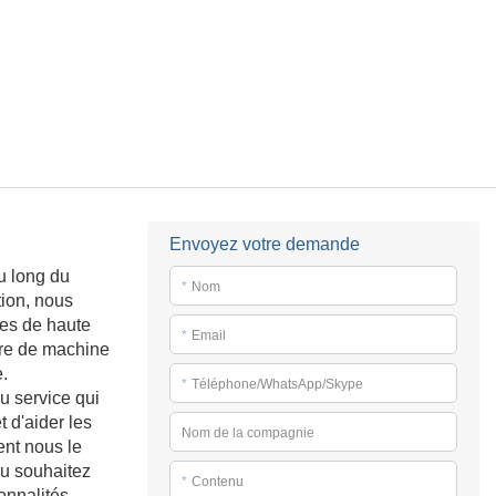
Envoyez votre demande
au long du
*
Nom
tion, nous
ces de haute
*
Email
ure de machine
.
*
Téléphone/WhatsApp/Skype
u service qui
t d'aider les
Nom de la compagnie
ent nous le
ou souhaitez
*
Contenu
onnalités