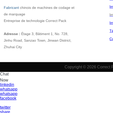
Im
Fabricant
chinois
de machines de codage et
de marquage
Im
Entreprise de technologie Correct Pack
Im
Té
Adresse :
Étage 3, Bâtiment 1, No. 728,
C
Jinhu Road, Sanzao Town, Jinwan District,
Zhuhai City
Copyright © 2026 Correct 
Chat
Now
linkedin
whatsapp
whatsapp
facebook
twitter
share