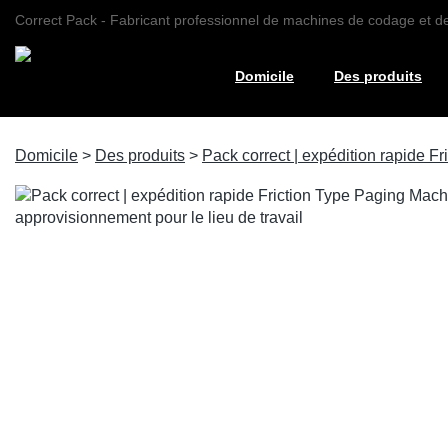
Correct Pack - Fabricant professionnel de machines de codage et 
Domicile
Des produits
Domicile
>
Des produits
>
Pack correct | expédition rapide F