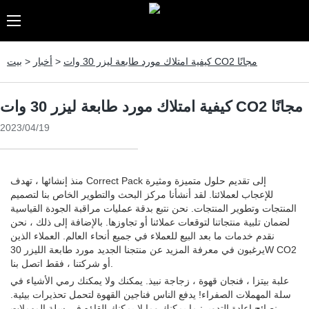
كيفية امتلاك مورد طابعة ليزر 30 وات CO2 مجانًا
>
أخبار
>
بيت
كيفية امتلاك مورد طابعة ليزر 30 وات CO2 مجانًا
2023/04/19
منذ إنشائها ، تهدف Correct Pack إلى تقديم حلول متميزة ومثيرة
للإعجاب لعملائنا. لقد أنشأنا مركز البحث والتطوير الخاص بنا لتصميم
المنتجات وتطوير المنتجات. نحن نتبع بدقة عمليات مراقبة الجودة القياسية
لضمان تلبية منتجاتنا لتوقعات عملائنا أو تجاوزها. بالإضافة إلى ذلك ، نحن
نقدم خدمات ما بعد البيع للعملاء في جميع أنحاء العالم. العملاء الذين
يرغبون في معرفة المزيد عن منتجنا الجديد مورد طابعة الليزر 30W CO2
أو شركتنا ، فقط اتصل بنا.
علبة بيتزا ، فنجان قهوة ، زجاجة نبيذ. يمكنك ولا يمكنك رمي الأشياء في
سلة المهملات الصفراء! يدفع الناس فناجين القهوة لتحمل تحذيرات بيئية.
نصائح إعادة التدوير: ما يمكنك وما لا يمكنك إلقاؤه في سلة المهملات