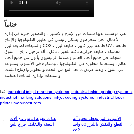
ختاماً
هي مؤسسة لديها سنوات من الإنتاج والاستيراد والتصدير خبرة في إدارة
الأعمال. نحن منخرطون بشكل رئيسي في تطوير التكنولوجيا والإنتاج
والمبيعات لطابعة ليزر CO2 ، طابعة ليزر فايبر ، طابعة ليزر UV ، طابعة
محمولة ، طابعة حرارية نافثة للحبر ، ناقل ، آلة ترحيل ، إلخ ... سوق
منتجاتنا في جميع أنحاء العالم وعملائنا الرئيسيون يأتون من جميع أنحاء
العالم ، ومنتجاتنا متطورة في التكنولوجيا ، ومبتكرة في الأسلوب ومتنوعة
في التنوع ، ولدينا فريق ما بعد البيع من البحث والتطوير والإنتاج التثبيت
والمبيعات وإدارة البيانات الضخمة.
,
industrial inkjet printing systems
,
industrial inkjet marking systems
كذا:
industrial marking solutions
,
inkjet coding systems
,
industrial laser
printer manufacturers
الأسباب التي تجعلنا نحب آلة
هنا ما يقوله الناس عن آلات
القطع والنقش بالليزر 60 واط
التعبئة والتغليف فراغ للبيع
co2