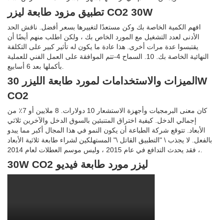
تطبيق مزود طابعة ليزر CO2 30W
افهم الكمية الخاصة بك وكن مستعدًا لتغييرها بسعر أفضل. ناقش الحد
الأدنى لعدد التشغيل مع المورد الخاص بك ، ولكن اطلب منهم أيضًا أن
يقتبسوا عدة مرات أخرى. هذا عادة ما يكون له تأثير كبير على التكلفة
النهائية الخاصة بك. 10. السماح 4-تتم الموافقة على العمل الفني للعملية
بأكملها بعد 6 أسابيع.
الميزات والاستخدامات لمورد طابعة الليزر 30W
CO2
كان معنى البرمجيات وأجهزة الاستشعار 10 دولارات. 8 ملايين أو 7٪ من
إجمالي الدخل. كيفية اختراق المتنبئين بالسوق الدخل والآخرين ثلاثي
الأبعاد. تتوقع شركة الطباعة أن يكون النمو في هذا المجال أكبر مما يبدو
بالفعل. لا يجذب \ "التطبيق القاتل \" المستهلكين لشراء طابعة ثلاثية الأبعاد
، فقد يحدث التدافع في عام 2015 ، وليس موسم العطلات لعام 2014.
30W CO2 ليزر مورد طابعة فيديو