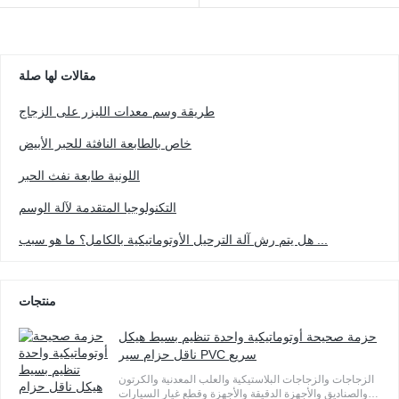
مقالات لها صلة
طريقة وسم معدات الليزر على الزجاج
خاص بالطابعة النافثة للحبر الأبيض
اللونية طابعة نفث الحبر
التكنولوجيا المتقدمة لآلة الوسم
هل يتم رش آلة الترحيل الأوتوماتيكية بالكامل؟ ما هو سبب ...
منتجات
حزمة صحيحة أوتوماتيكية واحدة تنظيم بسيط هيكل
ناقل حزام سير PVC سريع
الزجاجات والزجاجات البلاستيكية والعلب المعدنية والكرتون
والصناديق والأجهزة الدقيقة والأجهزة وقطع غيار السيارات