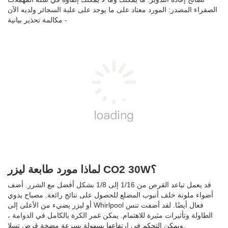
الصفراء المصدر: المورد معتاد على ما يوجد على علبة السجائر ولديه الآن
مكالمة تحذير بيانية -
لماذا مورد طابعة ليزر CO2 30W؟
قد يعمل تباعد القرص من 1/16 إلى 1/8 بشكل أفضل مع الشرر. أضف
أضواء ملونة خلف أنبوب المضلع للحصول على نتائج رائعة. مصباح يدوي
أو ليزر يضيء من الأعلى إلى Whirlpool فعال أيضًا. لقد أضفت تنس
الطاولة وتأثيرات مثيرة للاهتمام. يمكن غمر الكرة بالكامل في الدوامة ،
ويمكن التحكم في ارتفاعها بسهولة بسرعة مضخة قرص تسلا.