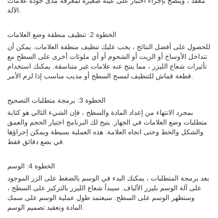
معقد ، ويُنصح بإجراء اختبار على عينة صغيرة لمعرفة مدى جودة علامات
الآلة.
الخطوة 2: تنظيف منطقة وضع العلامات
للحصول على أفضل النتائج ، يجب عليك تنظيف منطقة العلامات. يمكن أن
تتداخل الأوساخ أو الزيت أو الشحوم أو أي ملوثات أخرى على السطح مع
تأثيرات شعاع الليزر ، مما ينتج عنه علامات غير متناسقة. يمكنك استخدام
قطعة قماش للتنظيف لمسح السطح أو مذيب مناسب إذا لزم الأمر.
الخطوة 3: برمجة متطلبات التصحيح
بمجرد الانتهاء من إعداد المادة والسطح ، فإن الشيء التالي هو كتابة
متطلبات وضع العلامات في الجهاز. يتيح لك البرنامج اختيار الحجم والعمق
والشكل والخط وحتى اتجاه العلامة. هذه العملية بسيطة ويمكن إجراؤها
في بضع دقائق فقط.
الخطوة 4: الوسم
بعد برمجة المتطلبات ، يمكنك البدء في الوسم بالضغط على الزر الموجود
على آلة الوسم بليزر الألياف. سيبدأ شعاع الليزر بالتركيز على السطح ،
وستظهر الوسم على السطح. سيعتمد طول عملية الوسم على سمك
المادة وتعقيد تصميم الوسم.