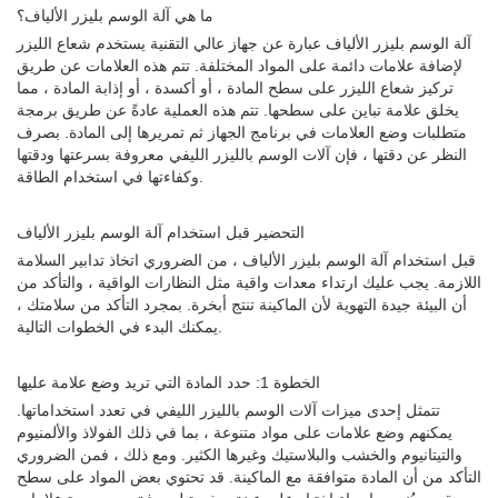
ما هي آلة الوسم بليزر الألياف؟
آلة الوسم بليزر الألياف عبارة عن جهاز عالي التقنية يستخدم شعاع الليزر
لإضافة علامات دائمة على المواد المختلفة. تتم هذه العلامات عن طريق
تركيز شعاع الليزر على سطح المادة ، أو أكسدة ، أو إذابة المادة ، مما
يخلق علامة تباين على سطحها. تتم هذه العملية عادةً عن طريق برمجة
متطلبات وضع العلامات في برنامج الجهاز ثم تمريرها إلى المادة. بصرف
النظر عن دقتها ، فإن آلات الوسم بالليزر الليفي معروفة بسرعتها ودقتها
وكفاءتها في استخدام الطاقة.
التحضير قبل استخدام آلة الوسم بليزر الألياف
قبل استخدام آلة الوسم بليزر الألياف ، من الضروري اتخاذ تدابير السلامة
اللازمة. يجب عليك ارتداء معدات واقية مثل النظارات الواقية ، والتأكد من
أن البيئة جيدة التهوية لأن الماكينة تنتج أبخرة. بمجرد التأكد من سلامتك ،
يمكنك البدء في الخطوات التالية.
الخطوة 1: حدد المادة التي تريد وضع علامة عليها
تتمثل إحدى ميزات آلات الوسم بالليزر الليفي في تعدد استخداماتها.
يمكنهم وضع علامات على مواد متنوعة ، بما في ذلك الفولاذ والألمنيوم
والتيتانيوم والخشب والبلاستيك وغيرها الكثير. ومع ذلك ، فمن الضروري
التأكد من أن المادة متوافقة مع الماكينة. قد تحتوي بعض المواد على سطح