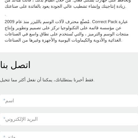
وتحافظ على جهازك بشكل فعال. من خلال القيام بذلك ، فأنت متأكد من
زيادة إنتاجيتك وإنشاء تشطيب عالي الجودة يعود بالفائدة على صناعتك.
.
مُصنِّع محترف لآلات الوسم بالليزر منذ عام 2009. Correct Pack عبارة
عن مؤسسة قائمة على التكنولوجيا تركز على تصميم وتطوير وإنتاج
منتجات الوسم والترميز ، والتي تُستخدم على نطاق واسع في الصناعات
الغذائية والأدوية والكيماويات اليومية والأجهزة وغيرها من الصناعات.
اتصل بنا
فقط أخبرنا بمتطلباتك، يمكننا أن نفعل أكثر مما تتخيل.
اسم
*
البريد الإلكتروني
*
هاتف
*