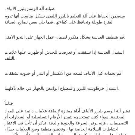
صيانة آلة الوسم بليزر الألياف
سيضمن الحفاظ على آلة التعليم بالليزر الليفي بشكل مناسب أنها تدوم
لفترة طويلة وتحافظ على كفاءتها. فيما يلي بعض نصائح الصيانة:
قم بتنظيف العدسة بشكل متكرر لضمان عمل الجهاز على النحو الأمثل.
استبدل العدسة إذا تشققت أو تعرضت للخدش أو ظهرت عليها علامات
التلف.
قم بحماية كبل الألياف لمنعه من الانكسار أو الثني أو حدوث تشققات.
استبدل خرطوشة الليزر والمصباح الوامض بالجهاز في حالة تآكلهما.
ختاماً
تعتبر آلة الوسم بليزر الألياف أداة ممتازة لإضافة علامات دائمة على المواد
المختلفة. سواء كنت تستخدمه لتمييز الأرقام التسلسلية أو الشعارات أو
التصميمات ، فإنه يوفر السرعة والجودة والدقة. تذكر أن تأخذ في الاعتبار
احتياطات السلامة الخاصة بها ، وتحضر منطقة وضع العلامات جيدًا ،