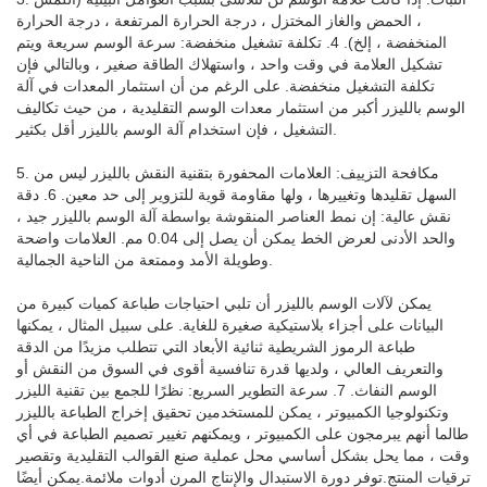
، الحمض والغاز المختزل ، درجة الحرارة المرتفعة ، درجة الحرارة
المنخفضة ، إلخ). 4. تكلفة تشغيل منخفضة: سرعة الوسم سريعة ويتم
تشكيل العلامة في وقت واحد ، واستهلاك الطاقة صغير ، وبالتالي فإن
تكلفة التشغيل منخفضة. على الرغم من أن استثمار المعدات في آلة
الوسم بالليزر أكبر من استثمار معدات الوسم التقليدية ، من حيث تكاليف
التشغيل ، فإن استخدام آلة الوسم بالليزر أقل بكثير.
5. مكافحة التزييف: العلامات المحفورة بتقنية النقش بالليزر ليس من
السهل تقليدها وتغييرها ، ولها مقاومة قوية للتزوير إلى حد معين. 6. دقة
نقش عالية: إن نمط العناصر المنقوشة بواسطة آلة الوسم بالليزر جيد ،
والحد الأدنى لعرض الخط يمكن أن يصل إلى 0.04 مم. العلامات واضحة
وطويلة الأمد وممتعة من الناحية الجمالية.
يمكن لآلات الوسم بالليزر أن تلبي احتياجات طباعة كميات كبيرة من
البيانات على أجزاء بلاستيكية صغيرة للغاية. على سبيل المثال ، يمكنها
طباعة الرموز الشريطية ثنائية الأبعاد التي تتطلب مزيدًا من الدقة
والتعريف العالي ، ولديها قدرة تنافسية أقوى في السوق من النقش أو
الوسم النفاث. 7. سرعة التطوير السريع: نظرًا للجمع بين تقنية الليزر
وتكنولوجيا الكمبيوتر ، يمكن للمستخدمين تحقيق إخراج الطباعة بالليزر
طالما أنهم يبرمجون على الكمبيوتر ، ويمكنهم تغيير تصميم الطباعة في أي
وقت ، مما يحل بشكل أساسي محل عملية صنع القوالب التقليدية وتقصير
ترقيات المنتج.توفر دورة الاستبدال والإنتاج المرن أدوات ملائمة.يمكن أيضًا