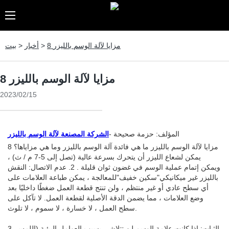
8 مزايا لآلة الوسم بالليزر
>
أخبار
>
بيت
8 مزايا لآلة الوسم بالليزر
2023/02/15
المؤلف: حزمة صحيحة -
الشركة المصنعة لآلة الوسم بالليزر
8 مزايا لآلة الوسم بالليزر ما هي فائدة آلة الوسم بالليزر وما هي مزاياها؟
يمكن لشعاع الليزر أن يتحرك بسرعة عالية (تصل إلى 5-7 م / ث) ،
ويمكن إتمام عملية الوسم في غضون ثوان قليلة . 2. عدم الاتصال: النقش
بالليزر غير ميكانيكي"سكين خفيف"للمعالجة ، يمكن طباعة العلامات على
أي سطح عادي أو غير منتظم ، ولن تنتج قطعة العمل ضغطًا داخليًا بعد
وضع العلامات ، مما يضمن الدقة الأصلية لقطعة العمل. لا تآكل على
سطح العمل ، لا خسارة ، لا سموم ، لا تلوث.
3. الثبات: إذا كانت علامة الوسم لن تتلاشى بسبب العوامل البيئية (اللمس