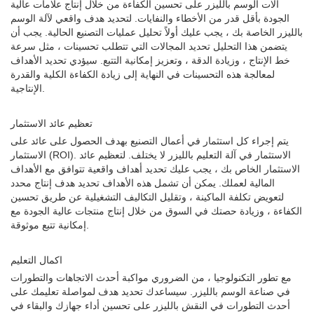
آلات الوسم بالليزر على تحسين الكفاءة من خلال إنتاج علامات عالية
الجودة بأقل قدر من الأخطاء والنفايات. لتحديد هدف واقعي لآلة الوسم
بالليزر الخاصة بك ، يجب عليك أولاً تحليل عمليات التصنيع الحالية. يجب أن
يتضمن هذا التحليل تحديد المجالات التي تتطلب تحسينات ، مثل سرعة
خط الإنتاج ، وزيادة الدقة ، وتعزيز إمكانية التتبع. سيؤدي تحديد الأهداف
لمعالجة هذه التحسينات في النهاية إلى زيادة الكفاءة الكلية والقدرة
الإنتاجية.
تعظيم عائد الاستثمار
يتم إجراء كل استثمار في أعمال التصنيع بهدف الحصول على عائد على
الاستثمار (ROI). الاستثمار في آلة التعليم بالليزر لا يختلف. لتعظيم عائد
الاستثمار الخاص بك ، يجب عليك تحديد أهداف واقعية تتوافق مع الأهداف
المالية لعملك. يمكن أن تشمل هذه الأهداف تحديد هدف إنتاج محدد
لتعويض تكلفة الماكينة ، وتقليل التكاليف التشغيلية عن طريق تحسين
الكفاءة ، وزيادة حصتك في السوق من خلال إنتاج منتجات عالية الجودة مع
إمكانية تتبع موثوقة.
اكمال التعليم
مع تطور التكنولوجيا ، من الضروري مواكبة أحدث الاتجاهات والتطورات
في صناعة الوسم بالليزر. سيساعدك تحديد هدف لمواصلة تعليمك على
أحدث التطورات في النقش بالليزر على تحسين أداء جهازك والبقاء في