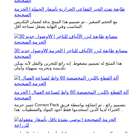
طابعة نفث الحبر الفقاعي الحرارية بأسعار الجملة | الحزمة
الصحيحة
مع الحجم الصغير ، تم تصميم هذا المنتج بدقة لضمان التكديس
المناسب وفي النهاية يشغل مساحة أقل.
وصول جديد 30W مصانع طابعة ليزر الألياف للتاجر | الحزمة
الصحيحة
هذا المنتج له تصميم مضغوط. إنه رائع للتخزين والنقل لأنه يمكن
تكديسه وتخزينه بسهولة وأمان.
آلة القطع بالليزر المخصصة 60 واط لصناعة العمال | الحزمة
الصحيحة
تتميز حزمة Correct Pack بتصميم رائع ، تم إنشاؤه بواسطة فريق
الخبراء لدينا الذين استخدموا فقط أجود المواد والتشطيبات. هذا
يضمن أن منتجنا متين وجذاب.