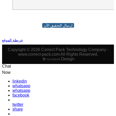
إرسال التحقيق الآن
خريطة الموقع
Copyright © 2026 Correct Pack Technology Company -
www.correct-pack.com All Rights Reserved.
Design
Chat
Now
linkedin
whatsapp
whatsapp
facebook
twitter
share