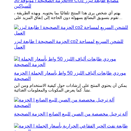
الحزمة الصحيحة | موثوقة 30W CO2 مصانع طابعة ليزر
للسباكين
يهتم أي شخص يرى هذا المنتج تلقائيًا بما يحتويه. وبهذه الطريقة ،
تقوم بتسويق البضائع بسهولة دون الحاجة إلى إنفاق المزيد على
التسويق.
الحزمة الصحيحة | طابعة ليزر co2 للشحن السريع لمساحة
العمل
موردي طابعات ألياف الليزر 50 واط بأسعار الجملة | الحزمة
الصحيحة
يمكن أن يحتوي المنتج على إرشادات حول كيفية الاستخدام ومن أين
نشأ. كما يعرض المكونات والمعلومات الغذائية.
آلة ترحيل مخصصة من الصين للبيع الصانع | الحزمة الصحيحة