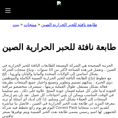
طابعة نافثة للحبر الحرارية الصين
>
منتجات
>
بيت
طابعة نافثة للحبر الحرارية الصين
الحزمة الصحيحة هي الشركة المصنعة للطابعات النافثة للحبر الحرارية في
الصين ، وتعمل في هذه الصناعة لأكثر من 10 سنوات ، وتباع منتجات الشركة
بشكل أساسي إلى الولايات المتحدة وألمانيا واليابان وأوروبا ، إلخ.
مع خطوط إنتاج الطابعة النافثة للحبر الحرارية الصينية الكاملة والموظفين
ذوي الخبرة ، يمكنهم تصميم وتطوير وتصنيع واختبار جميع المنتجات بطريقة
فعالة بشكل مستقل. طوال العملية برمتها ، سيشرف متخصصو مراقبة
الجودة لدينا على كل عملية لضمان جودة المنتج. علاوة على ذلك ، يتم تسليمنا
في الوقت المناسب ويمكن أن يلبي احتياجات كل عميل. نعد بأن يتم إرسال
المنتجات إلى العملاء بشكل آمن وسليم. إذا كان لديك أي أسئلة أو تريد
معرفة المزيد عن طابعة نفث الحبر الحرارية في الصين ، فاتصل بنا مباشرة.
اليوم هو يوم رائع تخطط فيه شركة Correct Pack لتقديم أحدث منتجاتنا
للجمهور. لها اسم رسمي يسمى طابعة نفث الحبر الصينية ويتم توفيرها بسعر
تنافسي.