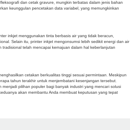
leksografi dan cetak gravure, mungkin terbatas dalam jenis bahan
warkan keunggulan pencetakan data variabel, yang memungkinkan
ter inkjet menggunakan tinta berbasis air yang tidak beracun,
l. Selain itu, printer inkjet mengonsumsi lebih sedikit energi dan air
 tradisional telah mencapai kemajuan dalam hal keberlanjutan
 menghasilkan cetakan berkualitas tinggi sesuai permintaan. Meskipun
berapa tahun terakhir untuk menjembatani kesenjangan tersebut.
 menjadi pilihan populer bagi banyak industri yang mencari solusi
ara keduanya akan membantu Anda membuat keputusan yang tepat