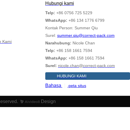
Hubungi kami
Telp:
+86 0756 725 5229
WhatsApp:
+86 134 1776 6799
Kontak Person: Summer Qiu
Surel:
summer.qiu@correct-pack.com
n Kami
Narahubung:
Nicole Chan
Telp:
+86 158 1661 7594
WhatsApp:
+86 158 1661 7594
Surel:
nicole.chan@correct-pack.com
HUBUNGI KAMI
Bahasa
peta situs
Reserved.
Design