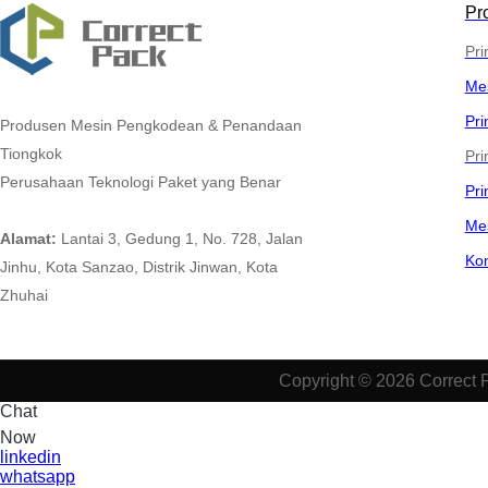
Pr
Pri
Me
Pri
Produsen Mesin Pengkodean & Penandaan
Tiongkok
Pri
Perusahaan Teknologi Paket yang Benar
Pr
Me
Alamat:
Lantai 3, Gedung 1, No. 728, Jalan
Ko
Jinhu, Kota Sanzao, Distrik Jinwan, Kota
Zhuhai
Copyright © 2026 Correct 
Chat
Now
linkedin
whatsapp