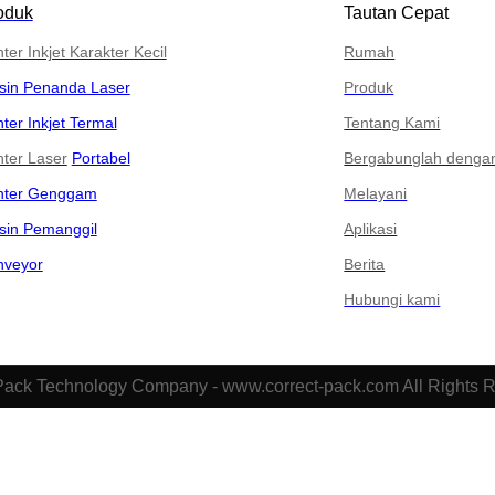
oduk
Tautan Cepat
nter Inkjet Karakter Kecil
Rumah
sin Penanda Laser
Produk
nter Inkjet Termal
Tentang Kami
nter Laser
Portabel
Bergabunglah denga
inter Genggam
Melayani
sin Pemanggil
Aplikasi
nveyor
Berita
Hubungi kami
Pack Technology Company - www.correct-pack.com All Rights 