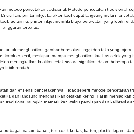
dingkan metode pencetakan tradisional. Metode pencetakan tradisional, 
Di sisi lain, printer inkjet karakter kecil dapat langsung mulai menc
ecil. Selain itu, printer inkjet memiliki biaya perawatan yang lebih r
an anggaran terbatas.
disukai untuk menghasilkan gambar beresolusi tinggi dan teks yang taj
inkjet karakter kecil, meskipun mampu menghasilkan kualitas cetak yang
elah meningkatkan kualitas cetak secara signifikan dalam beberapa tahun
ya lebih rendah.
cepatan dan efisiensi pencetakannya. Tidak seperti metode pencetakan
etika dan langsung menghasilkan cetakan kering. Hal ini menjadikan pr
an tradisional mungkin memerlukan waktu penyiapan dan kalibrasi war
a berbagai macam bahan, termasuk kertas, karton, plastik, logam, dan 