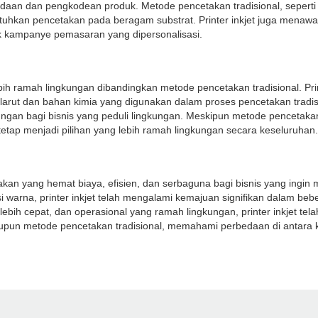
daan dan pengkodean produk. Metode pencetakan tradisional, seperti f
butuhkan pencetakan pada beragam substrat. Printer inkjet juga mena
uk kampanye pemasaran yang dipersonalisasi.
ebih ramah lingkungan dibandingkan metode pencetakan tradisional. Prin
arut dan bahan kimia yang digunakan dalam proses pencetakan tradisiona
ngan bagi bisnis yang peduli lingkungan. Meskipun metode pencetakan
tetap menjadi pilihan yang lebih ramah lingkungan secara keseluruhan.
takan yang hemat biaya, efisien, dan serbaguna bagi bisnis yang ingin
i warna, printer inkjet telah mengalami kemajuan signifikan dalam be
ih cepat, dan operasional yang ramah lingkungan, printer inkjet telah
l maupun metode pencetakan tradisional, memahami perbedaan di ant