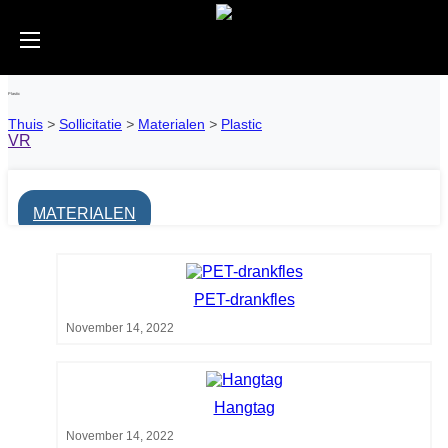
Plastic
Thuis
>
Sollicitatie
>
Materialen
>
Plastic
VR
MATERIALEN
PET-drankfles
November 14, 2022
Hangtag
November 14, 2022