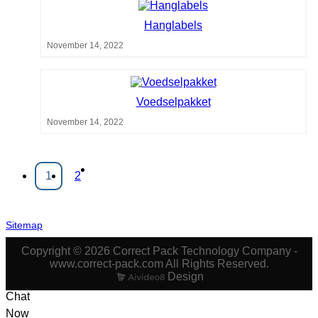
Hanglabels
November 14, 2022
Voedselpakket
November 14, 2022
1
2
Sitemap
Copyright © 2026 Correct Pack Technology Company -
www.correct-pack.com All Rights Reserved.
Design
Chat
Now