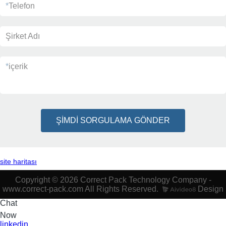
*
Telefon
Şirket Adı
*
içerik
ŞİMDİ SORGULAMA GÖNDER
site haritası
Copyright © 2026 Correct Pack Technology Company -
www.correct-pack.com All Rights Reserved.
Design
Chat
Now
linkedin