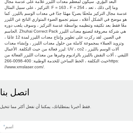
البعد البؤري. سيكون لمعظم معدات الليزر علامة على عدسة مجال
التركيز ، على سبيل المثال: F = 163 ، F = 254 ، وما إلى ذلك ، تعد
عدسة مجال التركيز ملحقًا بصريًا مهمًا جدًا في معدات الوسم بالليزر. كما
هو موضح في الشكل أعلاه ، سيتم تجميع الضوء المتوازي الناتج عن الليزر
معًا فقط بعد تكثيفه وتنظيمه بواسطة عدسة التركيز ، وسوف يلعب دوره
الحاسم. Zhuhai Correct Pack هي شركة معروفة لتصنيع معدات الليزر
في الصين. لقد ركزت على تطوير وإنتاج معدات الليزر لمدة 12 عامًا ،
وتزويد العملاء بمجموعة كاملة من حلول معدات الليزر ، وإنشاء معدات
ليزر فعالة من حيث التكلفة. الأعمال: UV ، co2 ، آلات الوسم بالليزر
الليفي ، آلات النقش بالليزر بالراديوم وغيرها من معدات الليزر الفعالة من
حيث التكلفة ، الخط الساخن للخدمة الوطنية: 400-0098-266https:
//www.xmslaser.com/.
اتصل بنا
فقط أخبرنا بمتطلباتك، يمكننا أن نفعل أكثر مما تتخيل.
اسم
*