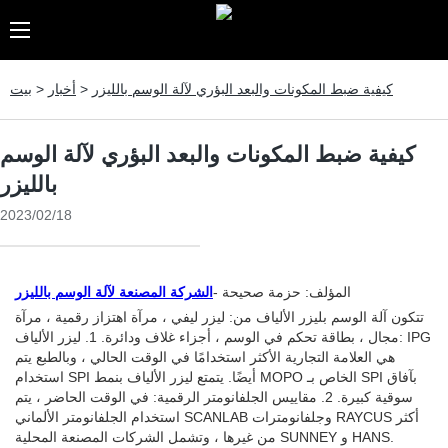
كيفية ضبط المكونات والبعد البؤري لآلة الوسم بالليزر
>
أخبار
>
بيت
كيفية ضبط المكونات والبعد البؤري لآلة الوسم
بالليزر
2023/02/18
المؤلف: حزمة صحيحة -
الشركة المصنعة لآلة الوسم بالليزر
تتكون آلة الوسم بليزر الألياف من: ليزر ليفي ، مرآة اهتزاز رقمية ، مرآة
مجال ، بطاقة تحكم في الوسم ، أجزاء غلاف ودائرة. 1. ليزر الألياف: IPG
هي العلامة التجارية الأكثر استخدامًا في الوقت الحالي ، وبالطبع يتم
استخدام SPI أيضًا. يتمتع ليزر الألياف بنمط MOPO الخاص بـ SPI بآفاق
سوقية كبيرة. 2. مقاييس الجلفانومتر الرقمية: في الوقت الحاضر ، يتم
استخدام الجلفانومتر الألماني SCANLAB وجلفانومترات RAYCUS أكثر
من غيرها ، وتشمل الشركات المصنعة المحلية SUNNEY و HANS.