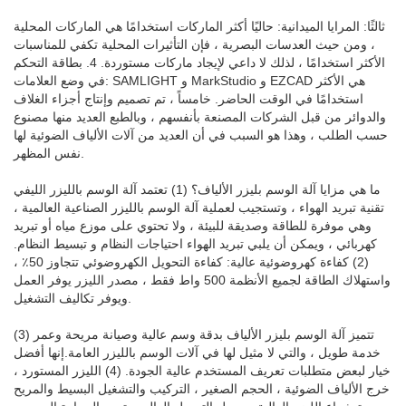
ثالثًا: المرايا الميدانية: حاليًا أكثر الماركات استخدامًا هي الماركات المحلية
، ومن حيث العدسات البصرية ، فإن التأثيرات المحلية تكفي للمناسبات
الأكثر استخدامًا ، لذلك لا داعي لإيجاد ماركات مستوردة. 4. بطاقة التحكم
في وضع العلامات: SAMLIGHT و MarkStudio و EZCAD هي الأكثر
استخدامًا في الوقت الحاضر. خامساً ، تم تصميم وإنتاج أجزاء الغلاف
والدوائر من قبل الشركات المصنعة بأنفسهم ، وبالطبع العديد منها مصنوع
حسب الطلب ، وهذا هو السبب في أن العديد من آلات الألياف الضوئية لها
نفس المظهر.
ما هي مزايا آلة الوسم بليزر الألياف؟ (1) تعتمد آلة الوسم بالليزر الليفي
تقنية تبريد الهواء ، وتستجيب لعملية آلة الوسم بالليزر الصناعية العالمية ،
وهي موفرة للطاقة وصديقة للبيئة ، ولا تحتوي على موزع مياه أو تبريد
كهربائي ، ويمكن أن يلبي تبريد الهواء احتياجات النظام و تبسيط النظام.
(2) كفاءة كهروضوئية عالية: كفاءة التحويل الكهروضوئي تتجاوز 50٪ ،
واستهلاك الطاقة لجميع الأنظمة 500 واط فقط ، مصدر الليزر يوفر العمل
ويوفر تكاليف التشغيل.
(3) تتميز آلة الوسم بليزر الألياف بدقة وسم عالية وصيانة مريحة وعمر
خدمة طويل ، والتي لا مثيل لها في آلات الوسم بالليزر العامة.إنها أفضل
خيار لبعض متطلبات تعريف المستخدم عالية الجودة. (4) الليزر المستورد ،
خرج الألياف الضوئية ، الحجم الصغير ، التركيب والتشغيل البسيط والمريح