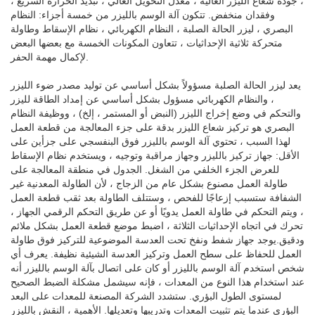
، جودة شعاع الليزر العالية ، معدل التحويل العالي ، تبديد الحرارة السريع ،
وفقدان منخفض. تتكون آلة الوسم بالليزر من خمسة أجزاء: النظام
البصري ، ليزر الحالة الصلبة ، النظام الكهربائي ، نظام الإسقاط وطاولة
متحركة ثلاثية الإحداثيات ، تتعاون المكونات الخمسة مع بعضها البعض
لإكمال مهمة الحفر.
يعد ليزر الحالة الصلبة مسؤولاً بشكل أساسي عن توليد مصدر ضوء الليزر
، والنظام الكهربائي مسؤول بشكل أساسي عن إمداد الطاقة لليزر
والتحكم في وضع إخراج الليزر (النبض أو المستمر ، إلخ) ، ووظيفة النظام
البصري هو تركيز شعاع الليزر بدقة على جزء المعالجة من قطعة العمل
لهذا السبب ، تحتوي آلة الوسم بالليزر فوق البنفسجي على جزأين على
الأقل: جهاز تركيز بالليزر وجهاز مراقبة وتوجيه ، ويستخدم نظام الإسقاط
للعرض الجزء الخلفي من الشغل. الجدول في منطقة المعالجة على
طاولة العمل مصنوع بشكل عام من الزجاج ، لأن الطاولة المعدنية غير
الشفافة ستسبب إزعاجًا للفحص ، وستتلف الطاولة بعد ثقب قطعة العمل
، ويتم التحكم في طاولة العمل يدويًا أو عن طريق التحكم الرقمي الجهاز ،
تحرك في اتجاه الإحداثيات الثلاثة ، اضبط موضع قطعة العمل بشكل ملائم
ودقيق.يوجد جهاز شفط ونفخ تحت العدسة الموضوعية للتركيز فوق طاولة
العمل للحفاظ على سطح العمل وتركيز العدسة الشيئية نظيفة. يعرف أي
شخص استخدم آلة الوسم بالليزر أو كان على اتصال بآلة الوسم بالليزر أنه
عند استخدام هذا النوع من المعدات ، فإنه سيشمل مشكلة الضبط الصحيح
لمستوى الطول البؤري. ستشدد الشركة المصنعة للمعدات على البعد
البؤري عندما يتم تثبيت المعدات وتدريبها وتعديلها. الأهمية ، النقش بالليزر