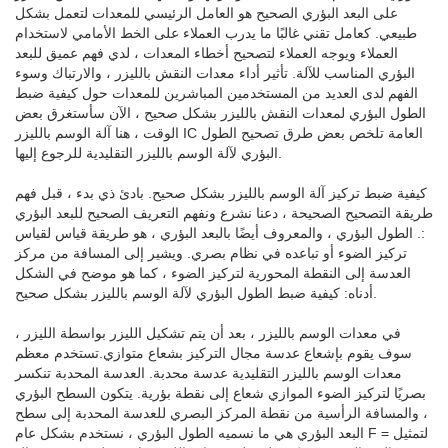
على البعد البؤري الصحيح هو العامل الرئيسي للمعدات لتعمل بشكل
طبيعي. كعامل تقني غالبًا ما يدرب العملاء على الخط الأمامي لاستخدام
العملاء ويوجه العملاء لتصحيح أخطاء المعدات ، لدي فهم عميق للبعد
البؤري المناسب للآلة. تأثير أداء معدات النقش بالليزر ، والارتباك وسوء
الفهم لدى العديد من المستخدمين المباشرين للمعدات حول كيفية ضبط
الطول البؤري لمعدات النقش بالليزر بشكل صحيح ، الآن سأستغرق بعض
الوقت ، هنا آلة الوسم بالليزر IC العامة تلخص بعض طرق تصحيح الطول
البؤري لآلة الوسم بالليزر التقليدية للرجوع إليها.
كيفية ضبط تركيز آلة الوسم بالليزر بشكل صحيح. بادئ ذي بدء ، قبل فهم
طريقة التصحيح الصحيحة ، دعنا نشرع ونفهم التعريف الصحيح للبعد البؤري
:. الطول البؤري ، والمعروف أيضًا بالبعد البؤري ، هو طريقة قياس لقياس
تركيز الضوء أو تباعده في نظام بصري. ويشير إلى المسافة من مركز
العدسة إلى النقطة المحورية لتركيز الضوء ، كما هو موضح في الشكل
أدناه: كيفية ضبط الطول البؤري لآلة الوسم بالليزر بشكل صحيح.
في معدات الوسم بالليزر ، بعد أن يتم تشكيل الليزر بواسطة الليزر ،
سوف يقوم بإشعاع عدسة مجال التركيز بشعاع متوازي.تستخدم معظم
معدات الوسم بالليزر التقليدية عدسة محدبة. العدسة المحدبة تنكسر
بصريًا لتركيز الضوء الموازي شعاع إلى نقطة بؤرية. يتكون السطح البؤري
، والمسافة الرأسية من نقطة المركز البصري للعدسة المحدبة إلى سطح
البعد البؤري هي ما نسميه الطول البؤري ، نستخدم بشكل عام F = لتمثيل