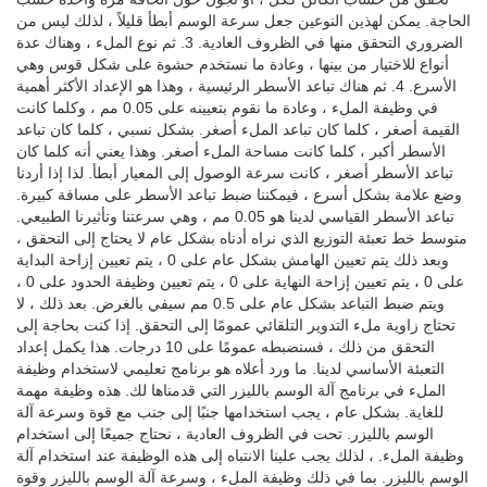
الحاجة. يمكن لهذين النوعين جعل سرعة الوسم أبطأ قليلاً ، لذلك ليس من
الضروري التحقق منها في الظروف العادية. 3. ثم نوع الملء ، وهناك عدة
أنواع للاختيار من بينها ، وعادة ما نستخدم حشوة على شكل قوس وهي
الأسرع. 4. ثم هناك تباعد الأسطر الرئيسية ، وهذا هو الإعداد الأكثر أهمية
في وظيفة الملء ، وعادة ما نقوم بتعيينه على 0.05 مم ، وكلما كانت
القيمة أصغر ، كلما كان تباعد الملء أصغر. بشكل نسبي ، كلما كان تباعد
الأسطر أكبر ، كلما كانت مساحة الملء أصغر. وهذا يعني أنه كلما كان
تباعد الأسطر أصغر ، كانت سرعة الوصول إلى المعيار أبطأ. لذا إذا أردنا
وضع علامة بشكل أسرع ، فيمكننا ضبط تباعد الأسطر على مسافة كبيرة.
تباعد الأسطر القياسي لدينا هو 0.05 مم ، وهي سرعتنا وتأثيرنا الطبيعي.
متوسط ​​خط تعبئة التوزيع الذي نراه أدناه بشكل عام لا يحتاج إلى التحقق ،
وبعد ذلك يتم تعيين الهامش بشكل عام على 0 ، يتم تعيين إزاحة البداية
على 0 ، يتم تعيين إزاحة النهاية على 0 ، يتم تعيين وظيفة الحدود على 0 ،
ويتم ضبط التباعد بشكل عام على 0.5 مم سيفي بالغرض. بعد ذلك ، لا
تحتاج زاوية ملء التدوير التلقائي عمومًا إلى التحقق. إذا كنت بحاجة إلى
التحقق من ذلك ، فسنضبطه عمومًا على 10 درجات. هذا يكمل إعداد
التعبئة الأساسي لدينا. ما ورد أعلاه هو برنامج تعليمي لاستخدام وظيفة
الملء في برنامج آلة الوسم بالليزر التي قدمناها لك. هذه وظيفة مهمة
للغاية. بشكل عام ، يجب استخدامها جنبًا إلى جنب مع قوة وسرعة آلة
الوسم بالليزر. تحت في الظروف العادية ، نحتاج جميعًا إلى استخدام
وظيفة الملء. ، لذلك يجب علينا الانتباه إلى هذه الوظيفة عند استخدام آلة
الوسم بالليزر. بما في ذلك وظيفة الملء ، وسرعة آلة الوسم بالليزر وقوة