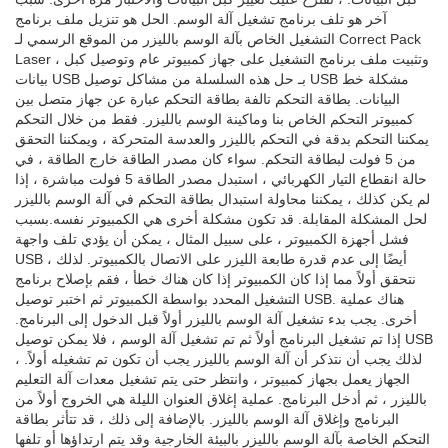
آخر هو تلف برنامج تشغيل آلة الوسم. الحل هو تنزيل ملف برنامج
التشغيل الخاص بآلة الوسم بالليزر من الموقع الرسمي لـ Correct Pack
Laser ، وتثبيت ملف برنامج التشغيل على جهاز كمبيوتر عام وتوصيل كبل
بيانات USB بـ حل هذه السلسلة من مشاكل توصيل USB مشكلة خط
البيانات. بطاقة التحكم تالفة بطاقة التحكم عبارة عن جهاز متصل بين
كمبيوتر التحكم الخاص بنا وماكينة الوسم بالليزر. فقط من خلال التحكم
يمكننا التحكم بدقة في التحكم بالليزر والعدسة المتحركة ، ويمكننا التحقق
من 5 فولت لبطاقة التحكم. سواء كان مصدر الطاقة خارج الطاقة ، في
حالة انقطاع التيار الكهربائي ، استبدل مصدر الطاقة 5 فولت مباشرة ، إذا
لم يكن كذلك ، يمكننا محاولة استبدال بطاقة التحكم في آلة الوسم بالليزر
لحل المشكلة المقابلة. قد تكون مشكلة أخرى هي الكمبيوتر نفسه.بسبب
فشل أجهزة الكمبيوتر ، على سبيل المثال ، يمكن أن يؤدي تلف واجهة
USB أيضًا إلى عدم قدرة طابعة الليزر على الاتصال بالكمبيوتر. لذلك ،
نتحقق أولاً مما إذا كان الكمبيوتر إذا كان هناك خطأ ، فقم بإصلاح برنامج
التشغيل المحدد بواسطة الكمبيوتر ثم اختبر توصيل USB. هناك عملية
أخرى. يجب بدء تشغيل آلة الوسم بالليزر أولاً قبل الدخول إلى البرنامج.
إذا تم تشغيل البرنامج أولاً ثم تم تشغيل آلة الوسم ، فلا يمكن توصيل USB
، لذلك يجب أن نتذكر أن آلة الوسم بالليزر يجب أن تكون تم تشغيله أولاً.
الجهاز يعمل بجهاز كمبيوتر ، وانتظر حتى يتم تشغيل معدات آلة التعليم
بالليزر ، ثم أدخل البرنامج. عملية إغلاق العنوان الليلة هي الخروج أولاً من
البرنامج وإغلاق آلة الوسم بالليزر. بالإضافة إلى ذلك ، قد تتأثر بطاقة
التحكم الخاصة بآلة الوسم بالليزر بالبيئة الخارجية وقد يتم ارتداؤها أو تلفها