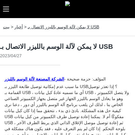
لا يمكن لآلة الوسم بالليزر الاتصال بـ USB
>
أخبار
>
بيت
لا يمكن لآلة الوسم بالليزر الاتصال بـ USB
2023/04/27
المؤلف: حزمة صحيحة -
الشركة المصنعة لآلة الوسم بالليزر
ما سبب عدم إمكانية توصيل طابعة الليزر بـ USB؟ إذا تعذر توصيل
القمامة بـ USB ، أي ما نسميه عادةً كبل بيانات USB ولا يتصل الكمبيوتر ،
وهو ما يعادل الوسم بالليزر الجهاز غير متصل بجهاز الكمبيوتر الصناعي
الخاص بنا ، لذلك لن يلعب برنامج آلة الوسم بالليزر أي دور ، دعنا نرى
كيفية حل هذه المشكلة. بادئ ذي بدء ، نتحقق مما إذا كان كبل بيانات
USB مفكوكًا أم لا. يمكننا إعادة توصيل طرف الكمبيوتر من كبل بيانات
USB ، ثم إعادة توصيل موصل الإغلاق الذاتي الذي يربط الطرف الآخر
بلوحة التحكم. إذا كان لم يتم التعرف عليه ، فقد يكون هناك مشكلة في
كبل البيانات. ، نقترح عليك تغيير كبل البيانات والاختبار مرة أخرى. سبب