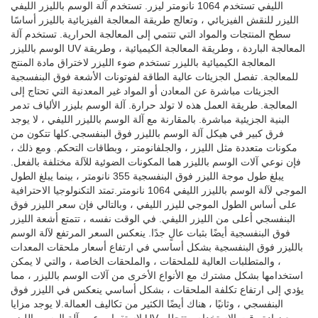
الليفي تستخدم 1064 نانومتر ليزر. تستخدم آلة الوسم بالليزر الليفي
الليزر للنقش الفيزيائي ، وتعالج طريقة المعالجة الفيزيائية بالليزر أساسًا
سطح المنتجات والمواد التي تنتمي إلى المعالجة الحرارية. تستخدم آلة
الوسم بالليزر UV المعالجة الباردة ، وطريقة المعالجة الكيميائية ، وطريقة
المعالجة الكيميائية بالليزر تستخدم ضوء الليزر لاختراق مادة المنتج
للمعالجة. تفصل الجزيئات عالية الطاقة لفوتونات الأشعة فوق البنفسجية
الجزيئات مباشرة عن المعادن أو المواد غير المعدنية التي تحتاج إلى
المعالجة. طريقة العمل هذه لا تولد حرارة. آلة الوسم بليزر الألياف تدمر
البنية الجزيئية مباشرة. بالمقارنة مع آلة الوسم بالليزر الليفي ، لا يوجد
فرق كبير في هيكل آلة الوسم بالليزر فوق البنفسجي.كلها تتكون من
مكونات متعددة مثل الليزر ، والجلفانومتر ، وبطاقات التحكم. ومع ذلك ،
فإن نوعي آلات الوسم بالليزر هما المكونات الضوئية للآلة مختلفة بالفعل.
يبلغ طول موجة الليزر فوق البنفسجية 355 نانومتر ، بينما يبلغ الطول
الموجي لآلة الوسم بالليزر الليفي 1064 نانومتر.تمتد التكنولوجيا الاحترافية
على أساس الطول الموجي لليزر الليفي ، وبالتالي فإن سعر الليزر فوق
البنفسجي أعلى من الليزر الليفي. في الوقت نفسه ، تتمتع أشعة الليزر
فوق البنفسجية أيضًا بثبات عالٍ جدًا. ينعكس السعر المرتفع لآلة الوسم
بالليزر فوق البنفسجية بشكل أساسي في ارتفاع أسعار ملحقات المعدات
، والمتطلبات العالية للملحقات ، والملحقات الخاصة ، والتي لا يمكن
استخدامها بشكل مشترك مع الأنواع الأخرى من آلات الوسم بالليزر ، مما
يؤدي إلى ارتفاع تكلفة الملحقات ، بشكل أساسي ينعكس في الليزر فوق
البنفسجي ، وثانيًا ، هناك أيضًا الكثير من تكاليف العمالة.لا يوجد مزايا