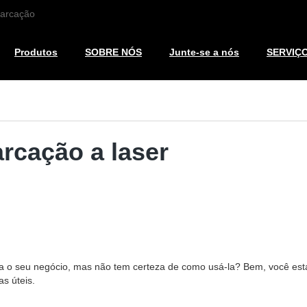
marcação
Produtos
SOBRE NÓS
Junte-se a nós
SERVIÇ
rcação a laser
 o seu negócio, mas não tem certeza de como usá-la? Bem, você está
s úteis.