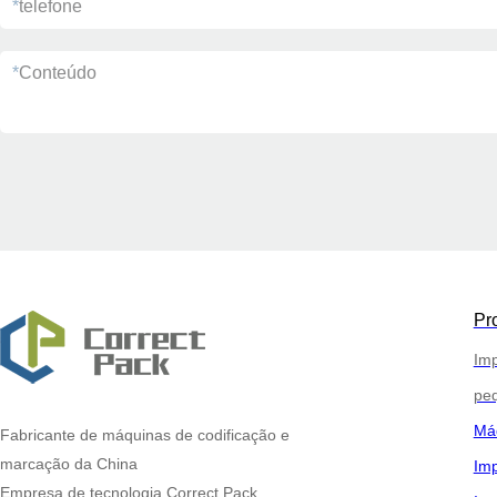
*
telefone
*
Conteúdo
Pr
Imp
pe
Máq
Fabricante de máquinas de codificação e
marcação
da China
Imp
Empresa de tecnologia Correct Pack