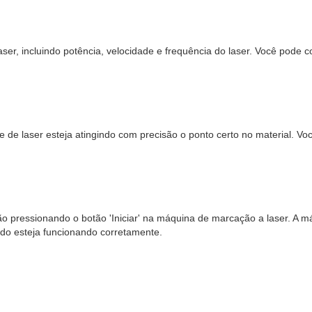
er, incluindo potência, velocidade e frequência do laser. Você pode c
e de laser esteja atingindo com precisão o ponto certo no material. V
ão pressionando o botão 'Iniciar' na máquina de marcação a laser. A m
udo esteja funcionando corretamente.