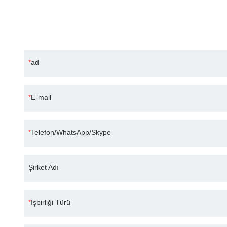
Bilim ve teknoloji odaklı, sürekli gelişime açık,
ad
E-mail
Telefon/WhatsApp/Skype
Şirket Adı
İşbirliği Türü