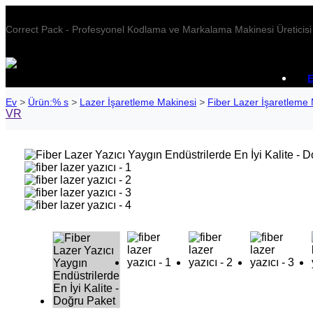
Correct Pack - Profesyonel Kodlama ve Markalama Makinesi Üreticisi
Ev
>
Ürün:% s
>
Lazer İşaretleme Makinesi
>
Fiber Lazer İşaretleme
VR