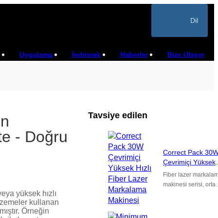
Dil
Uygulama
İndirmek
Haberler
Bize Ulaşın
Tavsiye edilen
ın
te - Doğru
Correct Pack 30
Çevrimiçi Yüksek
Hızlı Fiber Lazer
Fiber lazer markala
Markalama
makinesi serisi, orta
Makinesi
veya yüksek hızlı
hızlı veya yüksek hızl
lzemeler kullanan
üretim hatlarında
nmıştır. Örneğin
sağlam, yüksek