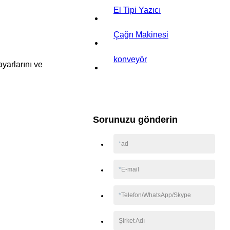
El Tipi Yazıcı
Çağrı Makinesi
konveyör
ayarlarını ve
Sorunuzu gönderin
*
ad
*
E-mail
*
Telefon/WhatsApp/Skype
Şirket Adı