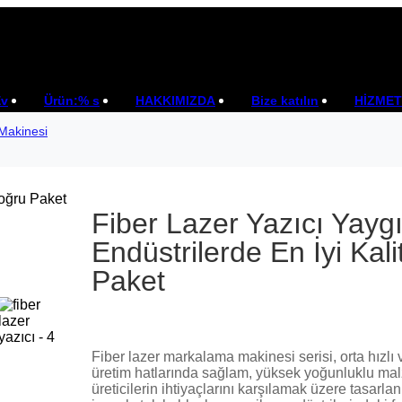
Ev
Ürün:% s
HAKKIMIZDA
Bize katılın
HİZMET
 Makinesi
Fiber Lazer Yazıcı Yayg
Endüstrilerde En İyi Kali
Paket
Fiber lazer markalama makinesi serisi, orta hızlı 
üretim hatlarında sağlam, yüksek yoğunluklu ma
üreticilerin ihtiyaçlarını karşılamak üzere tasarla