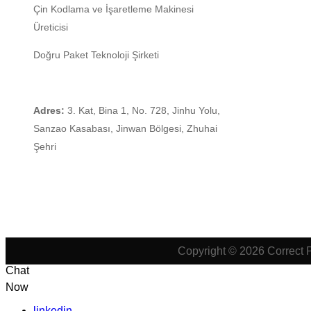
Çin
Kodlama ve İşaretleme Makinesi
Üreticisi
Doğru Paket Teknoloji Şirketi
Adres:
3. Kat, Bina 1, No. 728, Jinhu Yolu,
Sanzao Kasabası, Jinwan Bölgesi, Zhuhai
Şehri
Copyright © 2026 Correct 
Chat
Now
linkedin