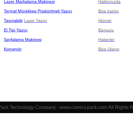
Lazer Markalama Makinesi
Hakkımızda
Termal Mürekkep Püskürtmeli Yazıcı
Bize katılın
Taşınabilir
Lazer Yazıcı
Hizmet
El Tipi Yazıcı
Başvuru
Sayfalama Makinesi
Haberler
Konveyör
Bize Ulaşın
Pack Technology Company - www.correct-pack.com All Rights 