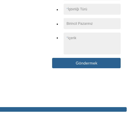
*
İşbirliği Türü
Birincil Pazarınız
*
içerik
Göndermek