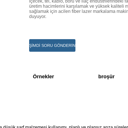
içecek, tel, kablo, boru ve ilaç endüstrilerindeki fa
üretim hacimlerini karşılamak ve yüksek kaliteli
sağlamak için acilen fiber lazer markalama makin
duyuyor.
ŞİMDİ SORU GÖNDERİN
Örnekler
broşür
 düşük sarf malzemesi kullanımı, planlı ve plansız arıza sürele