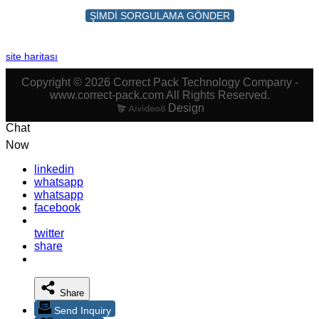
ŞİMDİ SORGULAMA GÖNDER
site haritası
Copyright © 2026 Correct Pack Technology Company -
www.correct-pack.com All Rights Reserved.
Design
Chat
Now
linkedin
whatsapp
whatsapp
facebook
twitter
share
Share
Send Inquiry