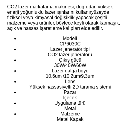
CO2 lazer markalama makinesi, doğrudan yüksek
enerji yoğunluklu lazer ışınlarını kullanır
yüzeyde
fiziksel veya kimyasal değişiklik yapacak çeşitli
malzeme veya ürünler,
böylece keyfi olarak karmaşık,
açık ve hassas işaretleme kalıpları elde edilir.
Modeli
CP6030C
Lazer jeneratör tipi
CO2 lazer jeneratörü
Çıkış gücü
30W/40W/60W
Lazer dalga boyu
10,6um /10,2um/9,3um
Lens
Yüksek hassasiyetli 2D tarama sistemi
Pazar
İçecek
Uygulama türü
Metal
Malzeme
Metal Kapak