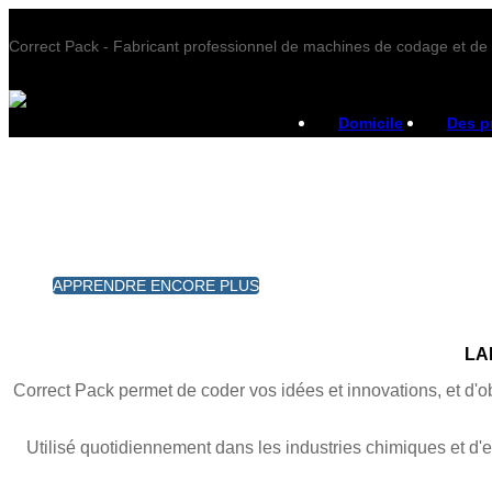
Correct Pack - Fabricant professionnel de machines de codage et d
Domicile
Des p
APPRENDRE ENCORE PLUS
APPRENDRE ENCORE PLUS
LA
Correct Pack permet de coder vos idées et innovations, et d'obt
Utilisé quotidiennement dans les industries chimiques et d'em