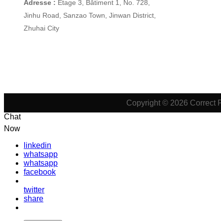
Adresse :
Étage 3, Bâtiment 1, No. 728,
Jinhu Road, Sanzao Town, Jinwan District,
Zhuhai City
Copyright © 2026 Correct 
Chat
Now
linkedin
whatsapp
whatsapp
facebook
twitter
share