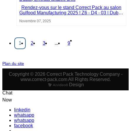
Rendez-vous sur le stand Correct Pack au salon
Gulfood Manufacturing 2025 ! Z6 - D4 - 03 | Dubaï,
Émirats arabes unis
Novembre 07, 2025
1
2
3
...
9
Plan du site
Copyright © 2026 Correct Pack Technology Company -
www.correct-pack.com All Rights Reserved.
Design
Chat
Now
linkedin
whatsapp
whatsapp
facebook