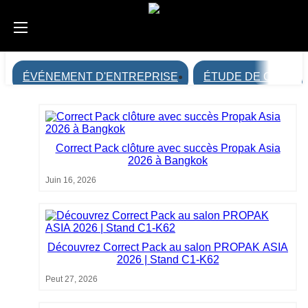
ÉVÉNEMENT D'ENTREPRISE
ÉTUDE DE CAS
Correct Pack clôture avec succès Propak Asia
2026 à Bangkok
Juin 16, 2026
Découvrez Correct Pack au salon PROPAK ASIA
2026 | Stand C1-K62
Peut 27, 2026