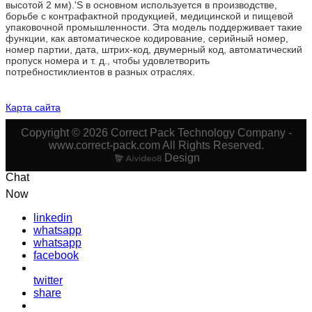
высотой 2 мм).'S в основном используется в производстве,
борьбе с контрафактной продукцией, медицинской и пищевой
упаковочной промышленности. Эта модель поддерживает такие
функции, как автоматическое кодирование, серийный номер,
номер партии, дата, штрих-код, двумерный код, автоматический
пропуск номера и т. д., чтобы удовлетворить
потребности
клиентов в разных отраслях.
Карта сайта
Copyright © 2026 Correct Pack Technology Company -
www.correct-pack.com All Rights Reserved.
Design
Chat
Now
linkedin
whatsapp
whatsapp
facebook
twitter
share