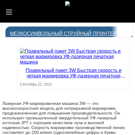
МЕЛКОСИМВОЛЬНЫЙ СТРУЙНЫЙ ПРИНТЕР
ЛА
Правильный пакет 3W Быстрая скорость и
четкая маркировка УФ-лазерная печатная
машина
Сентябрь 22, 2022
Лазерная УФ-маркировочная машина 3W — это
высокоскоростная модель для непрерывной маркировки,
предназначенная для повышения производительности. Он
использует промышленный твердотельный УФ-лазерный
источник JPT с хорошим качеством луча и высокой
надежностью; Скорость маркировки производственной линии
составляет до 200 м/мин (однолинейные цифры и буквы