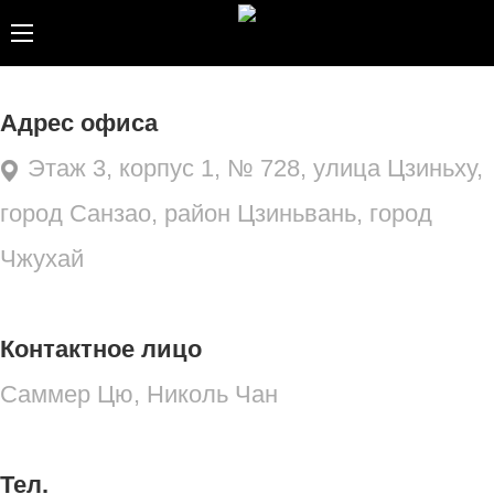
Адрес
офиса
Этаж 3, корпус 1, № 728, улица Цзиньху,
город Санзао, район Цзиньвань, город
Чжухай
Контактное лицо
Саммер Цю, Николь Чан
Тел.