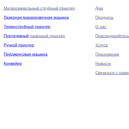
Мелкосимвольный струйный принтер
Дом
Лазерная маркировочная машина
Продукты
Термоструйный принтер
О нас
Портативный
лазерный принтер
Присоединяйтесь
Ручной принтер
Услуга
Пейджинговая машина
Приложение
Конвейер
Новости
Связаться с нами