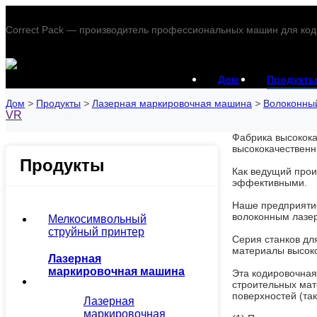
Correct Pack — производитель профессиональных машин для код
Дом
Продукты
Дом
>
Продукты
>
Лазерная маркировочная машина
>
Волоконный
VR
Фабрика высокока
высококачественн
Продукты
Как ведущий прои
эффективными.
Наше предприятие
волоконным лазер
Мелкосимвольный
струйный принтер
Серия станков дл
материалы высоко
Лазерная
маркировочная машина
Эта кодировочная
строительных мат
поверхностей (так
Лазерная
маркировочная