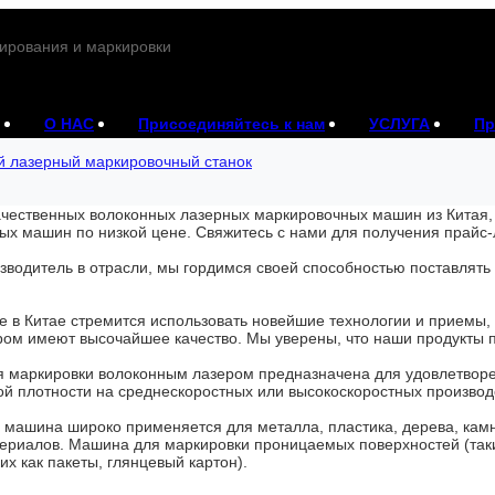
ирования и маркировки
О НАС
Присоединяйтесь к нам
УСЛУГА
Пр
 лазерный маркировочный станок
чественных волоконных лазерных маркировочных машин из Китая, 
ых машин по низкой цене. Свяжитесь с нами для получения прайс-
зводитель в отрасли, мы гордимся своей способностью поставлят
 в Китае стремится использовать новейшие технологии и приемы,
ом имеют высочайшее качество. Мы уверены, что наши продукты п
я маркировки волоконным лазером предназначена для удовлетворе
й плотности на среднескоростных или высокоскоростных производ
 машина широко применяется для металла, пластика, дерева, камн
ериалов. Машина для маркировки проницаемых поверхностей (таки
их как пакеты, глянцевый картон).