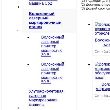
(1) Подходит для
машина Co2
(2) Доступные про
(3) Долгий срок с
Волоконный
лазерный
маркировочный
станок
Волоконный
Волокон
лазерный
кач
принтер
отр
мощностью
Сентябрь 
30 Вт
Волоконный
лазерный
принтер
мощностью
50 Вт
Вол
маркир
Ультрафиолетовая
обслу
лазерная
Сентябрь 
маркировочная
машина