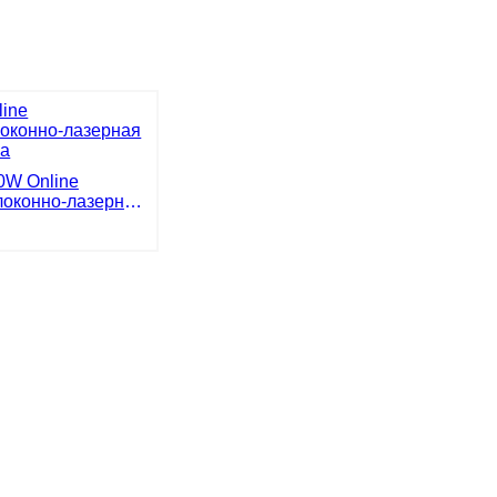
30W Online
локонно-лазерная
я машина