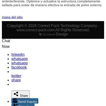
antiinterferente. Optimice y actualice la estructura completamente
sellada para evitar de manera efectiva la entrada de polvo externo.
mapa del sitio
Copyright © 2026 Correct Pack Technology Company -
www.correct-pack.com All Rights Reserved.
Design
Chat
Now
linkedin
whatsapp
whatsapp
facebook
twitter
share
Share
Send Inquiry