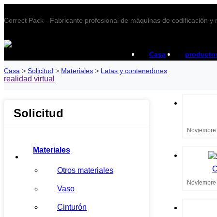
Correct Pack - Fabricante profesional de máquinas de codificación y
Casa
producto
Casa
>
Solicitud
>
Materiales
>
Latas y contenedores
realidad virtual
Solicitud
Noviembre 
Materiales
C
Otros materiales
Noviembre 
Vaso
Cinturón