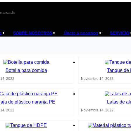
 marcado
s
SOBRE NOSOTROS
Únete a nosotros
SERVICIO
Botella para comida
Tanque de
14, 2022
Noviembre 14, 2022
aja de plástico naranja PE
Latas de al
14, 2022
Noviembre 14, 2022