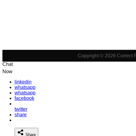
Copyright © 2026 Correct 
Chat
Now
linkedin
whatsapp
whatsapp
facebook
twitter
share
Share