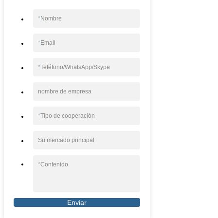
*
Nombre
*
Email
*
Teléfono/WhatsApp/Skype
nombre de empresa
*
Tipo de cooperación
Su mercado principal
*
Contenido
Enviar