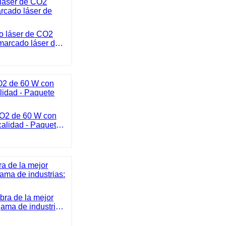
o láser de CO2
marcado láser de
30 W
CO2 de 60 W con
calidad - Paquete
to
ibra de la mejor
ama de industrias:
rrecto