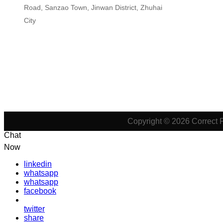
Road, Sanzao Town, Jinwan District, Zhuhai
City
Copyright © 2026 Correct 
Chat
Now
linkedin
whatsapp
whatsapp
facebook
twitter
share