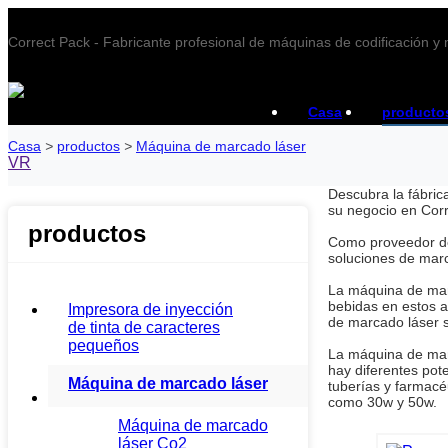
Correct Pack - Fabricante profesional de máquinas de codificación y
Casa
producto
Casa
>
productos
>
Máquina de marcado láser
VR
Descubra la fábric
su negocio en Corr
productos
Como proveedor de
soluciones de marc
La máquina de marc
bebidas en estos a
Impresora de inyección
de marcado láser 
de tinta de caracteres
pequeños
La máquina de mar
hay diferentes pot
Máquina de marcado láser
tuberías y farmacé
como 30w y 50w.
Máquina de marcado
láser Co2