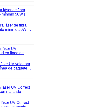
 láser de fibra
nto mínimo 50W |
rrecto
láser UV voladora
línea de paquete
o 5W
láser UV Correct
a y con marcado