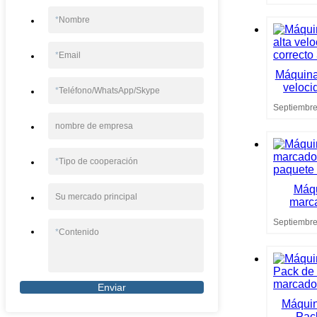
*
Nombre
*
Email
Máquina 
veloci
*
Teléfono/WhatsApp/Skype
Septiembre
nombre de empresa
*
Tipo de cooperación
Máqu
Su mercado principal
marca
Septiembre
*
Contenido
Enviar
Máquin
Pack