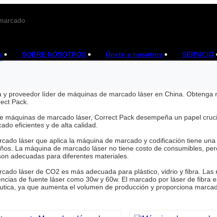
 marcado
s
SOBRE NOSOTROS
Únete a nosotros
SERVICIO
a y proveedor líder de máquinas de marcado láser en China. Obtenga 
ect Pack.
 máquinas de marcado láser, Correct Pack desempeña un papel crucial
ado eficientes y de alta calidad.
ado láser que aplica la máquina de marcado y codificación tiene una hi
ños. La máquina de marcado láser no tiene costo de consumibles, pero
son adecuadas para diferentes materiales.
cado láser de CO2 es más adecuada para plástico, vidrio y fibra. L
encias de fuente láser como 30w y 60w. El marcado por láser de fibra 
utica, ya que aumenta el volumen de producción y proporciona marcado