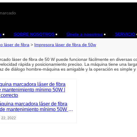
 marcado
s
SOBRE NOSOTROS
Únete a nosotros
SERVICIO
 láser de fibra
>
Impresora láser de fibra de 50w
ado láser de fibra de 50 W puede funcionar fácilmente en diversas co
locidad rápida y posicionamiento preciso. La máquina tiene una larga
faz de diálogo hombre-máquina es amigable y la operación es simple y f
quina marcadora láser de fibra
 de mantenimiento mínimo 50W |
Paquete correcto
 22, 2022