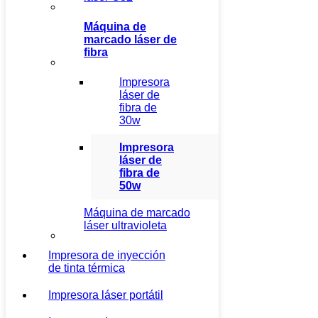
Máquina de
marcado láser de
fibra
Impresora
láser de
fibra de
30w
Impresora
láser de
fibra de
50w
Máquina de marcado
láser ultravioleta
Impresora de inyección
de tinta térmica
Impresora láser portátil