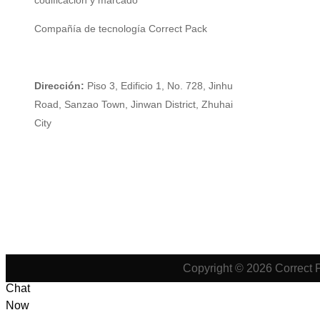
codificación y marcado
Compañía de tecnología Correct Pack
Dirección:
Piso 3, Edificio 1, No. 728, Jinhu
Road, Sanzao Town, Jinwan District, Zhuhai
City
Copyright © 2026 Correct 
Chat
Now