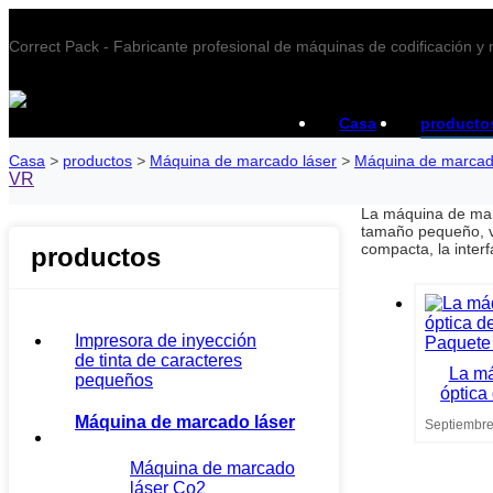
Correct Pack - Fabricante profesional de máquinas de codificación y
Casa
producto
Casa
>
productos
>
Máquina de marcado láser
>
Máquina de marcado
VR
La máquina de marc
tamaño pequeño, ve
compacta, la inter
productos
Impresora de inyección
de tinta de caracteres
La má
pequeños
óptica
Máquina de marcado láser
Septiembre
Máquina de marcado
láser Co2