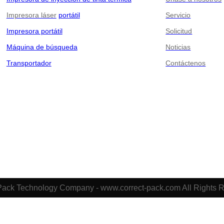
Impresora láser
portátil
Servicio
Impresora portátil
Solicitud
Máquina de búsqueda
Noticias
Transportador
Contáctenos
Pack Technology Company - www.correct-pack.com All Rights 