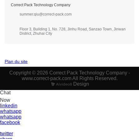
Correct Pack Technology Company
summer.qiu@correct-pack.com
Floor 3, Building 1, No. 728, Jinhu Road, Sanzao Town, Jinwan
District, Zhuhai City
Plan du site
Copyright © 2026 Correct Pack Technology Company -
www.correct-pack.com All Rights Reserved.
Design
Chat
Now
linkedin
whatsapp
whatsapp
facebook
twitter