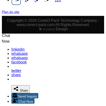
1
2
3
...
120
Plan du site
Copyright © 2026 Correct Pack Technology Company -
www.correct-pack.com All Rights Reserved.
Design
Chat
Now
linkedin
whatsapp
whatsapp
facebook
twitter
share
Share
Send Inquiry
Chat Now