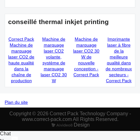
conseillé thermal inkjet printing
Correct Pack
Machine de
Machine de
Imprimante
Machine de
marquage
marquage
laser à fibre
marquage
laser CO2
laser CO2 30
de la
laser CO2 de
volante,
W de
meilleure
haute qualité
système de
nouvelle
qualité dans
dans la
marquage
conception -
de nombreux
chaîne de
laser CO2 30
Correct Pack
secteurs -
production
W
Correct Pack
Plan du site
Copyright © 2026 Correct Pack Technology Company -
www.correct-pack.com All Rights Reserved.
Design
Chat