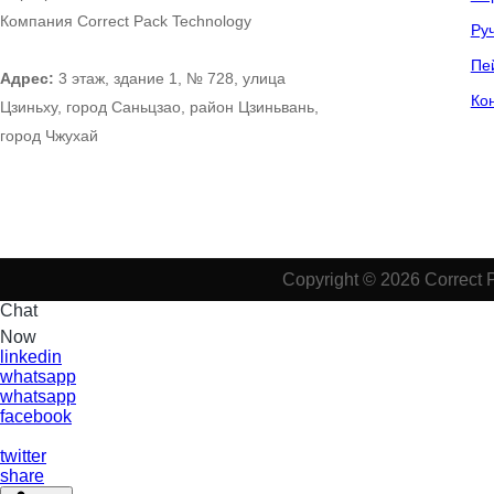
Компания Correct Pack Technology
Ру
Пе
Адрес:
3 этаж, здание 1, № 728, улица
Ко
Цзиньху, город Саньцзао, район Цзиньвань,
город Чжухай
Copyright © 2026 Correct 
Chat
Now
linkedin
whatsapp
whatsapp
facebook
twitter
share