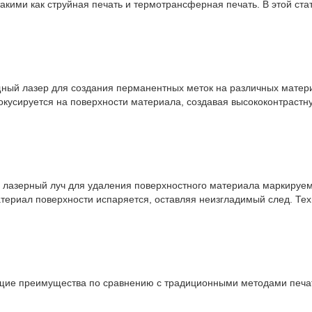
кими как струйная печать и термотрансферная печать. В этой ста
щный лазер для создания перманентных меток на различных матер
окусируется на поверхности материала, создавая высококонтрастн
 лазерный луч для удаления поверхностного материала маркируем
атериал поверхности испаряется, оставляя неизгладимый след. Те
ющие преимущества по сравнению с традиционными методами печа