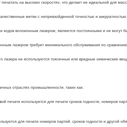
печатать на высоких скоростях, что делает ее идеальной для масс
качественные метки с непревзойденной точностью и аккуратностью
ти кодов волоконным лазером, являются постоянными и не могут б
оконным лазером требует минимального обслуживания по сравнени
о лазера не используются токсичные или вредные химические вещес
ичных отраслях промышленности, таких как:
вой печати используется для печати сроков годности, номеров пар
ьзуется для печати номеров партий, сроков годности и другой об