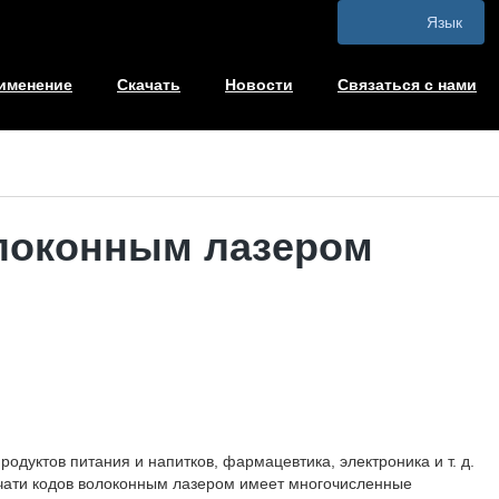
Язык
именение
Скачать
Новости
Связаться с нами
олоконным лазером
дуктов питания и напитков, фармацевтика, электроника и т. д.
печати кодов волоконным лазером имеет многочисленные