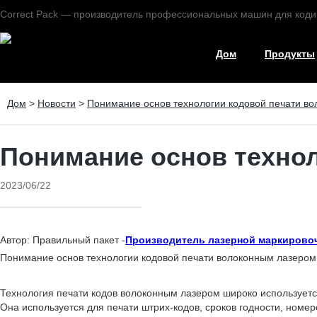
Correct Pack — производитель профессиональных машин для коди
Дом
Продукты
Дом
>
Новости
>
Понимание основ технологии кодовой печати в
Понимание основ техно
2023/06/22
Автор: Правильный пакет -
Производитель лазерной маркирово
Понимание основ технологии кодовой печати волоконным лазером
Технология печати кодов волоконным лазером широко используется 
Она используется для печати штрих-кодов, сроков годности, ном