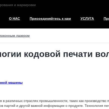
рования и маркировки
О НАС
Присоединяйтесь к нам
УСЛУГА
Пр
олоконным лазером
логии кодовой печати в
чной машины
в различных отраслях промышленности, таких как производство про
еров партий и другой важной информации о продукте. Технология 