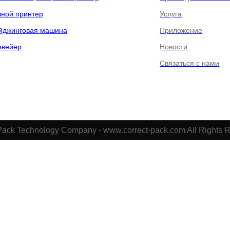
чной принтер
Услуга
йджинговая машина
Приложение
нвейер
Новости
Связаться с нами
Pack Technology Company - www.correct-pack.com All Rights 