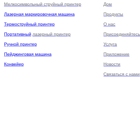
Мелкосимвольный струйный принтер
Дом
Лазерная маркировочная машина
Продукты
Термоструйный принтер
О нас
Портативный
лазерный принтер
Присоединяйтесь
Ручной принтер
Услуга
Пейджинговая машина
Приложение
Конвейер
Новости
Связаться с нами