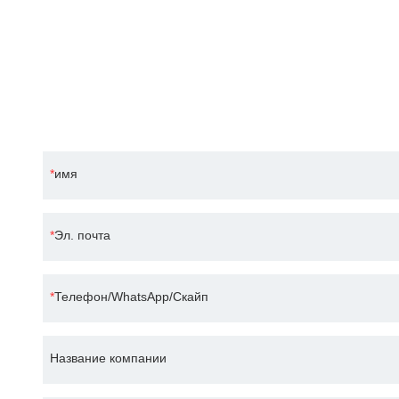
ОС
Компания Correct Pack, ориентированная на наук
имя
Эл. почта
Телефон/WhatsApp/Скайп
Название компании