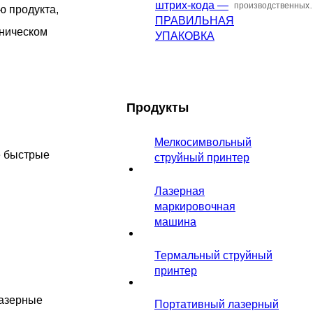
Система штрих-
фармацевтики и
CO2 могут
производственных
постоянно их
ю продукта,
кода —
экструдированных
использоваться дл
линий упаковки,
улучшает.
ПРАВИЛЬНАЯ
профилей.
хническом
удовлетворения
которым требуется
Спецификации
УПАКОВКА
требований
высокоскоростная
лазерного
максимальной
идентификация и
маркировочного
производительнос
высококачественна
принтера CO2 могу
и стабильного
четкая маркировка,
быть настроены в
качества печати. Э
лазерные решения
Продукты
соответствии с
идеальное решени
CO2 могут
вашими
для
использоваться дл
потребностями.Дл
Мелкосимвольный
высокоскоростной
удовлетворения
производственных
е быстрые
струйный принтер
идентификации и
требований
линий упаковки,
сложного
максимальной
которым требуется
кодирования в таки
производительнос
высокоскоростная
Лазерная
отраслях, как
и стабильного
идентификация и
маркировочная
продукты питания,
качества печати. Э
высококачественна
машина
напитки, косметика,
идеальное решени
четкая маркировка,
фармацевтика и
для
лазерные решения
Термальный струйный
экструдированные
высокоскоростной
CO2 могут
профили.
принтер
идентификации и
использоваться дл
сложного
удовлетворения
лазерные
кодирования в таки
требований
Портативный лазерный
отраслях, как