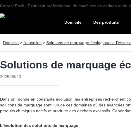
Correct Pack - Fabricant professionnel de machines de codage et de
Domicile
Des produits
Domicile
>
Nouvelles
>
Solutions de marquage écologiques : l'essor d
Solutions de marquage éco
2025/08/20
Dans un monde en constante évolution, les entreprises recherchent con
solutions de marquage sont l'un de ces domaines où des avancées ont 
produits chimiques nocifs et produire des déchets excessifs. Cependant
L'évolution des solutions de marquage