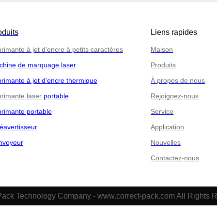
oduits
Liens rapides
rimante à jet d'encre à petits caractères
Maison
chine de marquage laser
Produits
rimante à jet d'encre thermique
À propos de nous
rimante laser
portable
Rejoignez-nous
rimante portable
Service
éavertisseur
Application
nvoyeur
Nouvelles
Contactez-nous
Pack Technology Company - www.correct-pack.com All Rights 