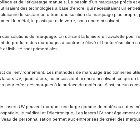
llage et de l'étiquetage manuels. Le besoin d'un marquage précis et ef
s utilisaient des technologies à base d'encre, qui nécessitaient un entre
lutionné le secteur en offrant une solution de marquage plus propre, plu
 le métal, le plastique et le verre, sans encre ni solvant.
des solutions de marquage. En utilisant la lumière ultraviolette pour r
ent de produire des marquages à contraste élevé et haute résolution su
et lisibilité sont primordiales.
ect de l'environnement. Les méthodes de marquage traditionnelles utili
asers UV, quant à eux, ne nécessitent ni encre ni solvant, ce qui en fa
ion pour créer des marques à la surface du matériau. Ainsi, aucun conso
 Les lasers UV peuvent marquer une large gamme de matériaux, des méta
spatiale, le médical et l'électronique. Les lasers UV sont également 
veau de personnalisation permet aux entreprises de créer des marquages 