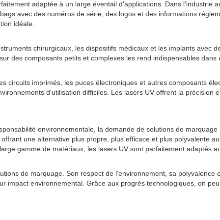
rfaitement adaptée à un large éventail d'applications. Dans l'industrie
s airbags avec des numéros de série, des logos et des informations régl
tion idéale.
nstruments chirurgicaux, les dispositifs médicaux et les implants avec 
sur des composants petits et complexes les rend indispensables dans un 
r les circuits imprimés, les puces électroniques et autres composants é
nnements d'utilisation difficiles. Les lasers UV offrent la précision et
a responsabilité environnementale, la demande de solutions de marquag
offrant une alternative plus propre, plus efficace et plus polyvalente 
 large gamme de matériaux, les lasers UV sont parfaitement adaptés au
utions de marquage. Son respect de l'environnement, sa polyvalence et 
ur impact environnemental. Grâce aux progrès technologiques, on peut 