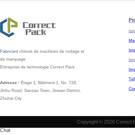
Pr
Imp
Ma
Imp
Fabricant
chinois
de machines de codage et
de marquage
Imp
Entreprise de technologie Correct Pack
Imp
Tél
Adresse :
Étage 3, Bâtiment 1, No. 728,
Co
Jinhu Road, Sanzao Town, Jinwan District,
Zhuhai City
Copyright © 2026 Correct 
Chat