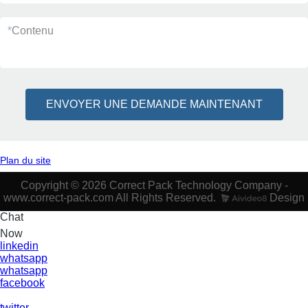
*
Contenu
ENVOYER UNE DEMANDE MAINTENANT
Plan du site
Copyright © 2026 Correct Pack Technology Company -
www.correct-pack.com All Rights Reserved.
Design
Chat
Now
linkedin
whatsapp
whatsapp
facebook
twitter