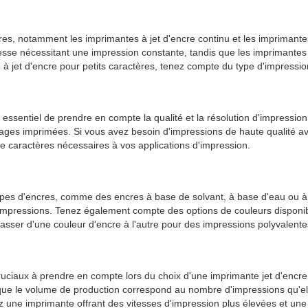
ctères, notamment les imprimantes à jet d'encre continu et les imprimant
tesse nécessitant une impression constante, tandis que les imprimantes 
 à jet d'encre pour petits caractères, tenez compte du type d'impressio
essentiel de prendre en compte la qualité et la résolution d'impression. L
mages imprimées. Si vous avez besoin d'impressions de haute qualité av
de caractères nécessaires à vos applications d'impression.
ts types d'encres, comme des encres à base de solvant, à base d'eau o
es impressions. Tenez également compte des options de couleurs disponib
 passer d'une couleur d'encre à l'autre pour des impressions polyvalente
ruciaux à prendre en compte lors du choix d'une imprimante jet d'encre 
 que le volume de production correspond au nombre d'impressions qu'ell
 une imprimante offrant des vitesses d'impression plus élevées et une