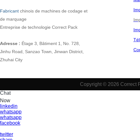
Imp
Fabricant
chinois
de machines de codage et
de marquage
Imp
Entreprise de technologie Correct Pack
Imp
Tél
Adresse :
Étage 3, Bâtiment 1, No. 728,
Co
Jinhu Road, Sanzao Town, Jinwan District,
Zhuhai City
Copyright © 2026 Correct 
Chat
Now
linkedin
whatsapp
whatsapp
facebook
twitter
share