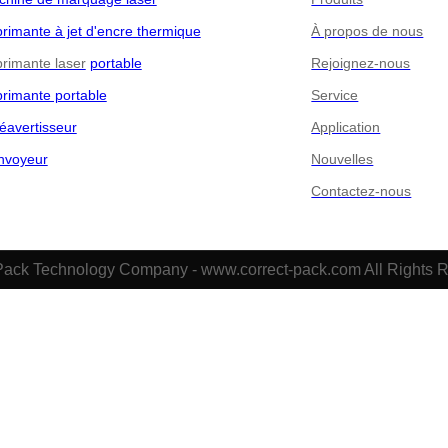
rimante à jet d'encre thermique
À propos de nous
rimante laser
portable
Rejoignez-nous
rimante portable
Service
éavertisseur
Application
nvoyeur
Nouvelles
Contactez-nous
Pack Technology Company - www.correct-pack.com All Rights 