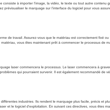
pe consiste à importer l'image, la vidéo, le texte ou tout autre conten
ez prévisualiser le marquage sur l'interface du logiciel pour vous assur
orme de travail. Assurez-vous que le matériau est correctement fixé ou 
le matériau, vous êtes maintenant prêt à commencer le processus de 
uage laser commencera le processus. Le laser commencera à graver, g
s problèmes qui pourraient survenir. Il est également recommandé de v
fférentes industries. Ils rendent le marquage plus facile, précis et pl
aser et le logiciel d'exploitation. En suivant ces directives, vous êtes