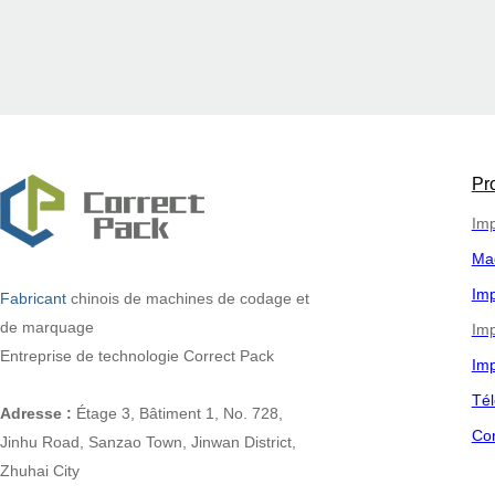
Pr
Imp
Ma
Imp
Fabricant
chinois
de machines de codage et
de marquage
Imp
Entreprise de technologie Correct Pack
Imp
Tél
Adresse :
Étage 3, Bâtiment 1, No. 728,
Co
Jinhu Road, Sanzao Town, Jinwan District,
Zhuhai City