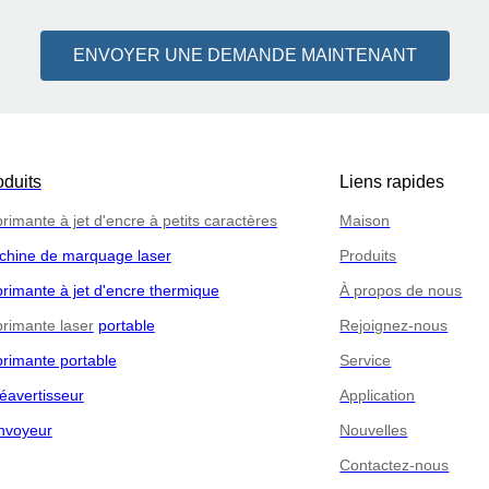
ENVOYER UNE DEMANDE MAINTENANT
oduits
Liens rapides
rimante à jet d'encre à petits caractères
Maison
chine de marquage laser
Produits
rimante à jet d'encre thermique
À propos de nous
rimante laser
portable
Rejoignez-nous
rimante portable
Service
éavertisseur
Application
nvoyeur
Nouvelles
Contactez-nous