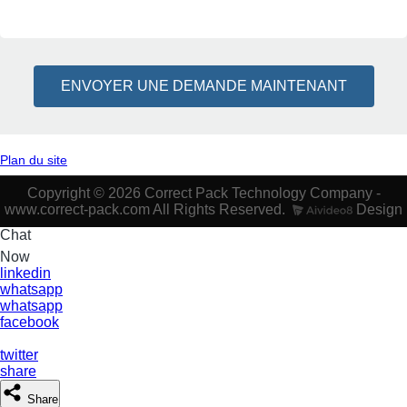
ENVOYER UNE DEMANDE MAINTENANT
Plan du site
Copyright © 2026 Correct Pack Technology Company -
www.correct-pack.com All Rights Reserved.
Design
Chat
Now
linkedin
whatsapp
whatsapp
facebook
twitter
share
Share