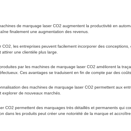
achines de marquage laser CO2 augmentent la productivité en automat
traîne finalement une augmentation des revenus.
 CO2, les entreprises peuvent facilement incorporer des conceptions, d
attirer une clientèle plus large.
 produites par les machines de marquage laser CO2 améliorent la traçabi
s défectueux. Ces avantages se traduisent en fin de compte par des coûts
rsonnalisation des machines de marquage laser CO2 permettent aux entrep
et explorer de nouveaux marchés.
er CO2 permettent des marquages ​​très détaillés et permanents qui cont
 dans les produits peut créer une notoriété de la marque et accroître la