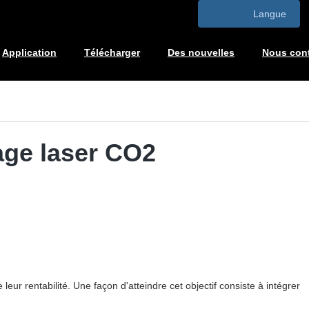
Langue
Application
Télécharger
Des nouvelles
Nous cont
age laser CO2
ur rentabilité. Une façon d'atteindre cet objectif consiste à intégrer