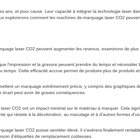
s ans, et pour cause. Leur capacité à intégrer la technologie laser d
icle, nous explorerons comment les machines de marquage laser CO2 peuve
marquage laser CO2 peuvent augmenter les revenus, examinons de plus 
s que l'impression et la gravure peuvent prendre du temps et nécessit
du temps. Cette efficacité accrue permet de produire plus de produits e
ttent un marquage extrêmement précis, y compris des graphiques détail
dre écart peut avoir de graves conséquences.
 laser CO2 ont un impact minimal sur le matériau à marquer. Cela signi
e qui résiste à la décoloration, au maculage et à d'autres formes d'us
arquage laser CO2 puisse sembler élevé, il s'avérera finalement rentab
esoin d'étiquettes de remplacement coûteuses.