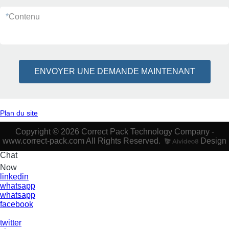
*
Contenu
ENVOYER UNE DEMANDE MAINTENANT
Plan du site
Copyright © 2026 Correct Pack Technology Company -
www.correct-pack.com All Rights Reserved.
Design
Chat
Now
linkedin
whatsapp
whatsapp
facebook
twitter