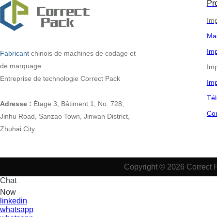
Pr
Imp
Ma
Imp
Fabricant
chinois
de machines de codage et
de marquage
Imp
Entreprise de technologie Correct Pack
Imp
Tél
Adresse :
Étage 3, Bâtiment 1, No. 728,
Co
Jinhu Road, Sanzao Town, Jinwan District,
Zhuhai City
Copyright © 2026 Correct 
Chat
Now
linkedin
whatsapp