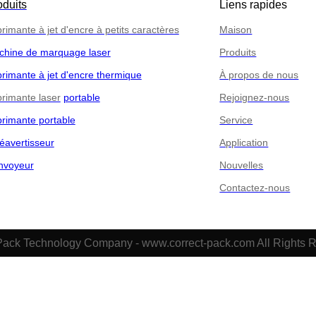
oduits
Liens rapides
rimante à jet d'encre à petits caractères
Maison
chine de marquage laser
Produits
rimante à jet d'encre thermique
À propos de nous
rimante laser
portable
Rejoignez-nous
rimante portable
Service
éavertisseur
Application
nvoyeur
Nouvelles
Contactez-nous
Pack Technology Company - www.correct-pack.com All Rights 