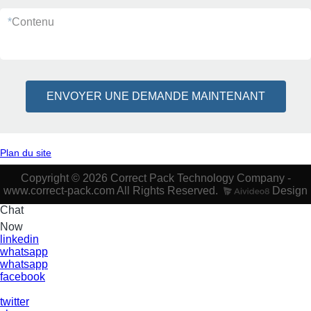
*
Contenu
ENVOYER UNE DEMANDE MAINTENANT
Plan du site
Copyright © 2026 Correct Pack Technology Company -
www.correct-pack.com All Rights Reserved.
Design
Chat
Now
linkedin
whatsapp
whatsapp
facebook
twitter