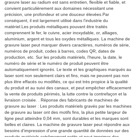
gravure laser au radium est sans entretien, flexible et fiable, et
convient particulièrement aux domaines nécessitant une
précision, une profondeur et une douceur élevées.Par
conséquent, il est largement utilisé dans l'industrie du
matériel.Les produits métalliques pouvant être traités
comprennent le fer, le cuivre, acier inoxydable, or, alliages,
aluminium, argent et tous les oxydes métalliques. La machine de
gravure laser peut marquer divers caractères, numéros de série,
numéros de produit, codes à barres, codes QR, dates de
production, etc. Sur les produits matériels, l'heure, la date, le
numéro de série et le numéro de produit peuvent être
automatiquement ignorés. Le texte et les graphiques marqués au
laser sont non seulement clairs et fins, mais ne peuvent pas non
plus être effacés ou modifiés, ce qui est très propice à la qualité
du produit et au suivi des canaux, et peut empêcher efficacement
la vente de produits périmés, la lutte contre la contrefaçon et la
livraison croisée. . Réponse des fabricants de machines de
gravure au laser : Les produits matériels gravés par les machines
de gravure au laser ont des motifs fins, la plus petite largeur de
ligne peut atteindre 0,04 mm, sont durables et les marques sont
belles et claires. La machine de gravure laser peut répondre aux
besoins d'impression d'une grande quantité de données sur des
produits matériels extrêmement petits et peut imprimer des