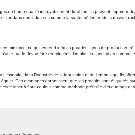
ges de haute qualité incroyablement durables. Ils peuvent imprimer de
rticulier dans des industries comme la santé, où les produits doivent rest
nce minimale, ce qui les rend idéales pour les lignes de production tr
s de s'user ou de devoir être remplacées. De plus, la conception compa
 essentiel dans l'industrie de la fabrication et de l'emballage. Ils offren
nt égaler. Ces avantages garantissent que les produits sont étiquetés 
code laser à fibre couleur comme méthode préférée d'étiquetage et de 
ne pouvez l'imaginer.