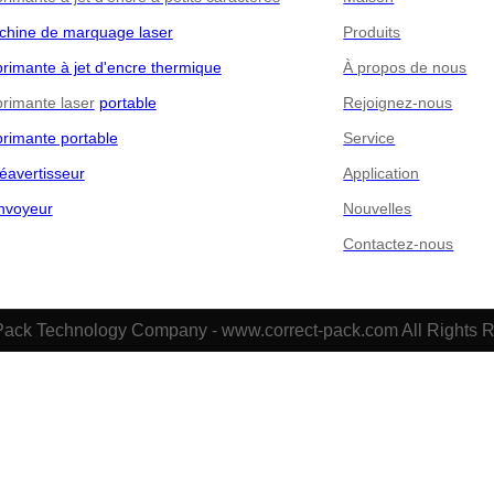
chine de marquage laser
Produits
rimante à jet d'encre thermique
À propos de nous
rimante laser
portable
Rejoignez-nous
rimante portable
Service
éavertisseur
Application
nvoyeur
Nouvelles
Contactez-nous
Pack Technology Company - www.correct-pack.com All Rights 