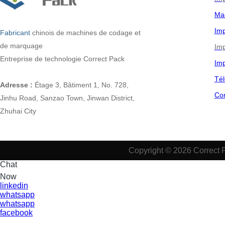
Ma
Imp
Fabricant
chinois
de machines de codage et
de marquage
Imp
Entreprise de technologie Correct Pack
Imp
Tél
Adresse :
Étage 3, Bâtiment 1, No. 728,
Co
Jinhu Road, Sanzao Town, Jinwan District,
Zhuhai City
Copyright © 2026 Correct 
Chat
Now
linkedin
whatsapp
whatsapp
facebook