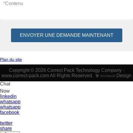
*
Contenu
ENVOYER UNE DEMANDE MAINTENANT
Plan du site
Copyright © 2026 Correct Pack Technology Company -
www.correct-pack.com All Rights Reserved.
Design
Chat
Now
linkedin
whatsapp
whatsapp
facebook
twitter
share