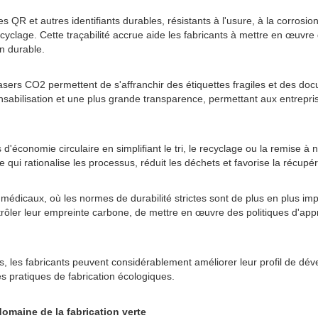
R et autres identifiants durables, résistants à l'usure, à la corrosion
recyclage. Cette traçabilité accrue aide les fabricants à mettre en œu
on durable.
s lasers CO2 permettent de s'affranchir des étiquettes fragiles et des
esponsabilisation et une plus grande transparence, permettant aux entre
tives d'économie circulaire en simplifiant le tri, le recyclage ou la remi
e qui rationalise les processus, réduit les déchets et favorise la récupé
s médicaux, où les normes de durabilité strictes sont de plus en plus i
ntrôler leur empreinte carbone, de mettre en œuvre des politiques d'app
s, les fabricants peuvent considérablement améliorer leur profil de dév
 pratiques de fabrication écologiques.
omaine de la fabrication verte