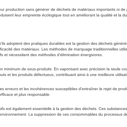
ur production sans générer de déchets de matériaux importants ni de p
duisent leur empreinte écologique tout en améliorant la qualité et la dur
qu'ils adoptent des pratiques durables est la gestion des déchets géné
l'efficacité des matériaux. Les méthodes de marquage traditionnelles ut
s et nécessitent des méthodes d'élimination énergivores.
un minimum de sous-produits. En vaporisant avec précision la seule co
buts et les produits défectueux, contribuant ainsi à une meilleure utilis
es erreurs et les incohérences susceptibles d'entraîner le rejet de produ
efficace et plus responsable.
hésifs est également essentielle à la gestion des déchets. Ces substan
 l'environnement. La suppression de ces consommables du processus de 