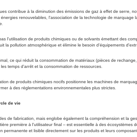
s contribue à la diminution des émissions de gaz à effet de serre, nota
es énergies renouvelables, l'association de la technologie de marquage
e.
as l'utilisation de produits chimiques ou de solvants émettant des c
uit la pollution atmosphérique et élimine le besoin d'équipements d'extr
mal, ce qui réduit la consommation de matériaux (pièces de rechange, l
t les temps d'arrêt et la consommation de ressources.
tilisation de produits chimiques nocifs positionne les machines de mar
former à des réglementations environnementales plus strictes.
ycle de vie
es de fabrication, mais englobe également la compréhension et la gestion
tière première à l'utilisateur final – est essentielle à des écosystème
on permanente et lisible directement sur les produits et leurs composan