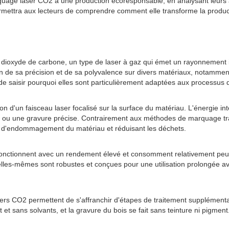
rquage laser CO2 à une production écoresponsable, en analysant leurs
 permettra aux lecteurs de comprendre comment elle transforme la produ
ioxyde de carbone, un type de laser à gaz qui émet un rayonnement in
n de sa précision et de sa polyvalence sur divers matériaux, notamment 
saisir pourquoi elles sont particulièrement adaptées aux processus d
 d'un faisceau laser focalisé sur la surface du matériau. L'énergie int
 ou une gravure précise. Contrairement aux méthodes de marquage tradi
es d'endommagement du matériau et réduisant les déchets.
 fonctionnent avec un rendement élevé et consomment relativement peu 
 elles-mêmes sont robustes et conçues pour une utilisation prolongée 
rs CO2 permettent de s'affranchir d'étapes de traitement supplémentair
t sans solvants, et la gravure du bois se fait sans teinture ni pigment