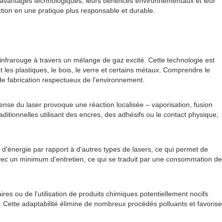
 avantages technologiques, leurs bénéfices environnementaux et leur
ction en une pratique plus responsable et durable.
frarouge à travers un mélange de gaz excité. Cette technologie est
les plastiques, le bois, le verre et certains métaux. Comprendre le
e fabrication respectueux de l'environnement.
ense du laser provoque une réaction localisée – vaporisation, fusion
tionnelles utilisant des encres, des adhésifs ou le contact physique,
d'énergie par rapport à d'autres types de lasers, ce qui permet de
avec un minimum d'entretien, ce qui se traduit par une consommation de
es ou de l'utilisation de produits chimiques potentiellement nocifs
. Cette adaptabilité élimine de nombreux procédés polluants et favorise