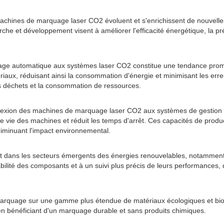
hines de marquage laser CO2 évoluent et s'enrichissent de nouvelles fo
he et développement visent à améliorer l'efficacité énergétique, la préc
entissage automatique aux systèmes laser CO2 constitue une tendance pr
aux, réduisant ainsi la consommation d'énergie et minimisant les erreu
es déchets et la consommation de ressources.
la connexion des machines de marquage laser CO2 aux systèmes de gestion
e vie des machines et réduit les temps d'arrêt. Ces capacités de product
diminuant l'impact environnemental.
ent dans les secteurs émergents des énergies renouvelables, notamme
lité des composants et à un suivi plus précis de leurs performances, de
 marquage sur une gamme plus étendue de matériaux écologiques et bio
 en bénéficiant d'un marquage durable et sans produits chimiques.