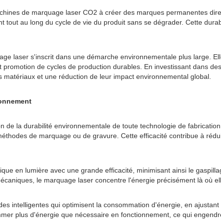
machines de marquage laser CO2 à créer des marques permanentes direc
t tout au long du cycle de vie du produit sans se dégrader. Cette durab
rquage laser s'inscrit dans une démarche environnementale plus large. 
s et promotion de cycles de production durables. En investissant dans 
matériaux et une réduction de leur impact environnemental global.
tionnement
on de la durabilité environnementale de toute technologie de fabricat
hodes de marquage ou de gravure. Cette efficacité contribue à réduire 
rique en lumière avec une grande efficacité, minimisant ainsi le gaspil
caniques, le marquage laser concentre l'énergie précisément là où elle
 intelligentes qui optimisent la consommation d'énergie, en ajustant 
mmer plus d'énergie que nécessaire en fonctionnement, ce qui engend