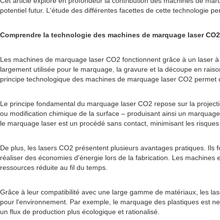
Cet article explore en profondeur la contribution des machines de ma
potentiel futur. L'étude des différentes facettes de cette technologie
Comprendre la technologie des machines de marquage laser CO2
Les machines de marquage laser CO2 fonctionnent grâce à un laser à d
largement utilisée pour le marquage, la gravure et la découpe en raiso
principe technologique des machines de marquage laser CO2 permet de 
Le principe fondamental du marquage laser CO2 repose sur la projection
ou modification chimique de la surface – produisant ainsi un marquage
le marquage laser est un procédé sans contact, minimisant les risqu
De plus, les lasers CO2 présentent plusieurs avantages pratiques. Ils
réaliser des économies d'énergie lors de la fabrication. Les machines
ressources réduite au fil du temps.
Grâce à leur compatibilité avec une large gamme de matériaux, les lase
pour l'environnement. Par exemple, le marquage des plastiques est net e
un flux de production plus écologique et rationalisé.