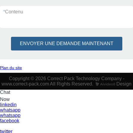
*
Contenu
ENVOYER UNE DEMANDE MAINTENANT
Plan du site
Copyright © 2026 Correct Pack Technology Company -
www.correct-pack.com All Rights Reserved.
Design
Chat
Now
linkedin
whatsapp
whatsapp
facebook
twitter