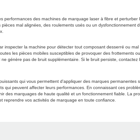
es performances des machines de marquage laser à fibre et perturber l
s pièces mal alignées, des roulements usés ou un dysfonctionnement du
x.
nspecter la machine pour détecter tout composant desserré ou mal alig
 toutes les pièces mobiles susceptibles de provoquer des frottements o
 ne génère pas de bruit supplémentaire. Si le bruit persiste, contactez l
s puissants qui vous permettent d'appliquer des marques permanentes s
s qui peuvent affecter leurs performances. En connaissant ces problè
rnir des marquages de haute qualité et un fonctionnement fiable. La p
 et reprendre vos activités de marquage en toute confiance.