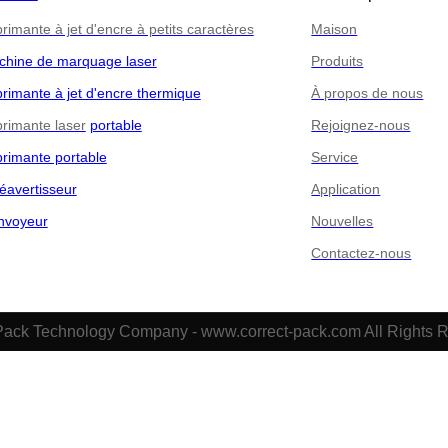
rimante à jet d'encre à petits caractères
Maison
chine de marquage laser
Produits
rimante à jet d'encre thermique
À propos de nous
rimante laser
portable
Rejoignez-nous
rimante portable
Service
éavertisseur
Application
nvoyeur
Nouvelles
Contactez-nous
Pack Technology Company - www.correct-pack.com All Rights 