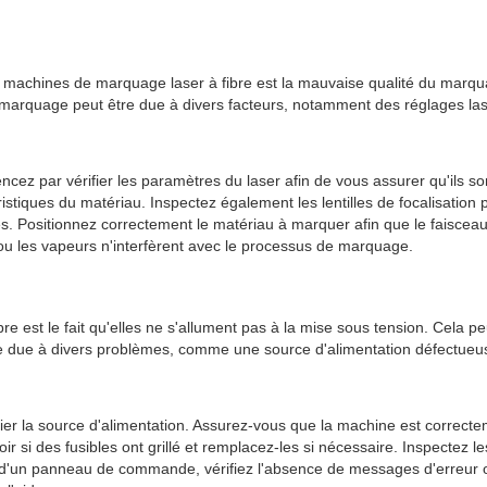
de machines de marquage laser à fibre est la mauvaise qualité du marq
marquage peut être due à divers facteurs, notamment des réglages lase
 par vérifier les paramètres du laser afin de vous assurer qu'ils so
ristiques du matériau. Inspectez également les lentilles de focalisatio
. Positionnez correctement le matériau à marquer afin que le faisceau 
 ou les vapeurs n'interfèrent avec le processus de marquage.
est le fait qu'elles ne s'allument pas à la mise sous tension. Cela peut
re due à divers problèmes, comme une source d'alimentation défectueu
r la source d'alimentation. Assurez-vous que la machine est correctem
ir si des fusibles ont grillé et remplacez-les si nécessaire. Inspectez 
ée d'un panneau de commande, vérifiez l'absence de messages d'erreur o