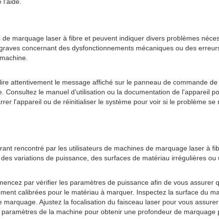
 l'aide.
 de marquage laser à fibre et peuvent indiquer divers problèmes néces
s graves concernant des dysfonctionnements mécaniques ou des erreurs
 machine.
ire attentivement le message affiché sur le panneau de commande de l
. Consultez le manuel d'utilisation ou la documentation de l'appareil p
 l'appareil ou de réinitialiser le système pour voir si le problème se r
rant rencontré par les utilisateurs de machines de marquage laser à fi
s que des variations de puissance, des surfaces de matériau irrégulières 
cez par vérifier les paramètres de puissance afin de vous assurer qu
ement calibrées pour le matériau à marquer. Inspectez la surface du mat
 marquage. Ajustez la focalisation du faisceau laser pour vous assurer 
 les paramètres de la machine pour obtenir une profondeur de marquage 