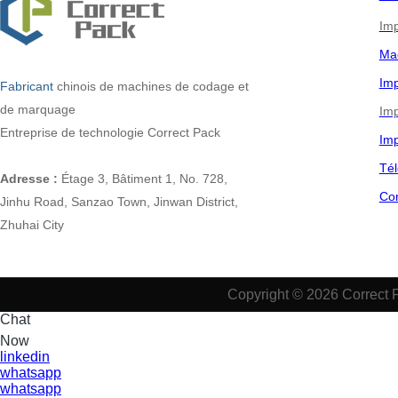
Imp
Ma
Imp
Fabricant
chinois
de machines de codage et
de marquage
Imp
Entreprise de technologie Correct Pack
Imp
Tél
Adresse :
Étage 3, Bâtiment 1, No. 728,
Co
Jinhu Road, Sanzao Town, Jinwan District,
Zhuhai City
Copyright © 2026 Correct 
Chat
Now
linkedin
whatsapp
whatsapp