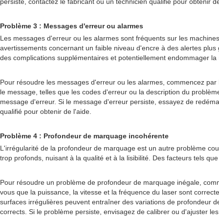
persiste, contactez le fabricant ou un technicien qualifié pour obtenir de
Problème 3 : Messages d'erreur ou alarmes
Les messages d'erreur ou les alarmes sont fréquents sur les machines
avertissements concernant un faible niveau d'encre à des alertes plu
des complications supplémentaires et potentiellement endommager la
Pour résoudre les messages d'erreur ou les alarmes, commencez par l
le message, telles que les codes d'erreur ou la description du problème
message d'erreur. Si le message d'erreur persiste, essayez de redémarrer
qualifié pour obtenir de l'aide.
Problème 4 : Profondeur de marquage incohérente
L'irrégularité de la profondeur de marquage est un autre problème cou
trop profonds, nuisant à la qualité et à la lisibilité. Des facteurs tel
Pour résoudre un problème de profondeur de marquage inégale, commen
vous que la puissance, la vitesse et la fréquence du laser sont correct
surfaces irrégulières peuvent entraîner des variations de profondeur de
corrects. Si le problème persiste, envisagez de calibrer ou d'ajuster