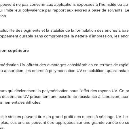
t peuvent ne pas convenir aux applications exposées à l'humidité ou au
i limite leur polyvalence par rapport aux encres à base de solvants. 
ion.
ubilité des pigments et la stabilité de la formulation des encres à base 
veloppement durable sans compromettre la netteté d'impression, les encr
sion supérieure
érisation UV offrent des avantages considérables en termes de rapidité 
 absorption, les encres à polymérisation UV se solidifient quasi instan
urs qui déclenchent la polymérisation sous l'effet des rayons UV. Ce pr
c des encres UV présentent une excellente résistance à l'abrasion, aux 
nementales difficiles.
ité strictes peuvent tirer un grand profit des encres à séchage UV. Le 
us, ces encres peuvent être appliquées sur une grande variété de suppo
es.