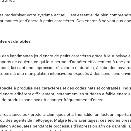
 d'arrêt.
moderniser votre système actuel, il est essentiel de bien comprendre le
imprimantes jet d'encre à petits caractères. Des encres à solvant aux e
tes et durables
des imprimantes jet d'encre de petits caractères grâce à leur polyval
pports de couleur, ce qui leur permet d'adhérer efficacement à une gran
ment, laissant une impression résistante et durable, à l'abri des bavure
 soumis à une manipulation intensive ou exposés à des conditions envi
apacité à produire des caractères et des codes nets et contrastés, indis
encre adhèrent difficilement, notamment les surfaces à faible énergie
me de produits sans avoir à changer fréquemment d'encre.
résistance aux produits chimiques et à l'humidité, un facteur important
 ou des agents de nettoyage. Malgré leurs avantages, ces encres présen
pulation adéquates pendant le processus d'impression afin de garantir la