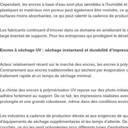
Cependant, les encres à base d'eau sont plus sensibles à l'humidité e
plastiques et matériaux non poreux peut également être moindre, ce qu
surfaces moins absorbantes, ce qui peut ralentir la cadence de product
Les fabricants continuent d'innover dans ce domaine en améliorant la sol
large éventail de supports. Pour les entreprises qui privilégient le dé
Encres à séchage UV : séchage instantané et durabilité d’impres
Acteur relativement récent sur le marché des encres, les encres à polym
Contrairement aux encres traditionnelles qui sèchent par évaporation ou
traitement rapide et un temps de séchage minimal.
La chimie des encres à polymérisation UV repose sur des photo-initiate
adhère fortement au support. De ce fait, les impressions réalisées ave
prolongée et une grande robustesse, même dans des conditions environ
Les industries à cadence de production élevée et aux exigences de qual
d'équipements de séchage supplémentaires et les temps d'attente. De pl
couchés, ce qui les rend polyvalentes pour différents types d'emballag