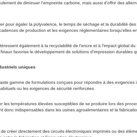
ment de diminuer l'empreinte carbone, mais aussi d'offrir des alterna
ver pour égaler la polyvalence, le temps de séchage et la durabilité des
s cadences de production et les exigences réglementaires lorsqu'elles e
ntéressent également à la recyclabilité de l'encre et à l'impact global 
rs finaux favorise le développement de solutions d'impression durables q
dustriels uniques
vaste gamme de formulations conçues pour répondre à des exigences ind
habituels ou les exigences de sécurité renforcées.
 les températures élevées susceptibles de se produire lors des process
t donc indispensables dans les usines agroalimentaires et la fabrication
de créer directement des circuits électroniques imprimés ou des éléme