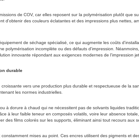
issions de COV, car elles reposent sur la polymérisation plutôt que su
ttent d'obtenir des couleurs éclatantes et des impressions plus nettes, a
quipement de séchage spécialisé, ce qui augmente les coûts d'installat
 une polymérisation incomplète ou des défauts d'impression. Néanmoins, l
ution innovante répondant aux exigences modernes de l'impression jet
ion durable
on croissante vers une production plus durable et respectueuse de la 
ntenant les normes industrielles.
u à dorure à chaud qui ne nécessitent pas de solvants liquides tradit
 Grâce à leur faible teneur en composés volatils, voire leur absence to
er des films colorés sur les supports, éliminant ainsi tout recours aux s
 constamment mises au point. Ces encres utilisent des pigments et des