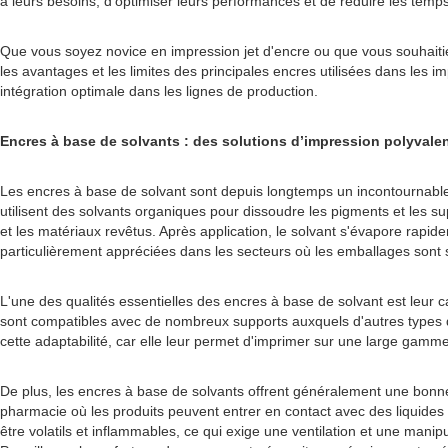
à leurs besoins, d'optimiser leurs performances et de réduire les temps
Que vous soyez novice en impression jet d'encre ou que vous souhaitiez 
les avantages et les limites des principales encres utilisées dans les 
intégration optimale dans les lignes de production.
Encres à base de solvants : des solutions d’impression polyvalen
Les encres à base de solvant sont depuis longtemps un incontournable 
utilisent des solvants organiques pour dissoudre les pigments et les su
et les matériaux revêtus. Après application, le solvant s'évapore rapide
particulièrement appréciées dans les secteurs où les emballages sont
L'une des qualités essentielles des encres à base de solvant est leur c
sont compatibles avec de nombreux supports auxquels d'autres types d'
cette adaptabilité, car elle leur permet d'imprimer sur une large gam
De plus, les encres à base de solvants offrent généralement une bonne 
pharmacie où les produits peuvent entrer en contact avec des liquides
être volatils et inflammables, ce qui exige une ventilation et une mani