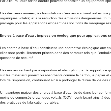
Par ailleurs, leurs fortes odeurs peuvent nécessiter un équipement spé
Ces dernières années, les formulations d'encres à solvant ont évolué
organiques volatils) et à la réduction des émissions dangereuses, tout 
privilégié pour les applications exigeant des solutions de marquage rési
Encres à base d'eau : impression écologique pour applications s
Les encres à base d'eau constituent une alternative écologique aux encr
elles sont particulièrement prisées dans des secteurs tels que l'embal
questions de sécurité.
Ces encres sèchent par évaporation et absorption par le support, ce q
sur les matériaux poreux ou absorbants comme le carton, le papier et 
lors de l'impression, contribuant ainsi à prolonger la durée de vie de
Un avantage majeur des encres à base d'eau réside dans leur conformi
moins de composés organiques volatils (COV), contribuant ainsi à des c
des pratiques de fabrication durables.