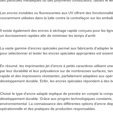
des particules métalliques ou des polymères conducteurs, faisant le lien 
Les encres invisibles ou fluorescentes aux UV offrent des fonctionnali
couramment utilisées dans la lutte contre la contrefaçon sur les emball
Il existe également des encres à séchage rapide conçues pour les ligne
un durcissement rapides afin de minimiser les temps d'arrêt.
La vaste gamme d'encres spéciales permet aux fabricants d'adapter leu
pour sélectionner et tester les encres spéciales appropriées est essent
En résumé, les imprimantes jet d'encre à petits caractères utilisent 
par leur durabilité et leur polyvalence sur de nombreuses surfaces, t
rapide et des impressions résistantes, parfaitement adaptées aux opér
développement durable. Enfin, les encres spéciales répondent à des beso
Choisir le type d'encre adapté implique de prendre en compte la compati
développement durable. Grâce aux progrès technologiques constants, l'
environnemental. La connaissance des différentes options d'encre dispo
opérationnelle et des pratiques de production responsables.