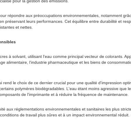
cialisé pour la gestion des émissions.
 pour répondre aux préoccupations environnementales, notamment grâce
en préservant leurs performances. Cet équilibre entre durabilité et res
stantes et nettes.
ensibles
es à solvant, utilisant l'eau comme principal vecteur de colorants. App
lage alimentaire, l'industrie pharmaceutique et les biens de consommati
ui rend le choix de ce dernier crucial pour une qualité d'impression o
certains polymères biodégradables. L'eau étant moins agressive que le
s composants de l'imprimante et à réduire la fréquence de maintenance.
té aux réglementations environnementales et sanitaires les plus stric
onditions de travail plus sûres et à un impact environnemental réduit.