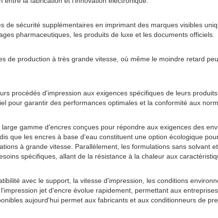
entre la fabrication et l'innovation électronique.
tés de sécurité supplémentaires en imprimant des marques visibles uniq
ages pharmaceutiques, les produits de luxe et les documents officiels.
s de production à très grande vitesse, où même le moindre retard peut 
rs procédés d'impression aux exigences spécifiques de leurs produits 
iel pour garantir des performances optimales et la conformité aux norme
une large gamme d'encres conçues pour répondre aux exigences des envi
andis que les encres à base d'eau constituent une option écologique po
ations à grande vitesse. Parallèlement, les formulations sans solvant
ins spécifiques, allant de la résistance à la chaleur aux caractéristiq
bilité avec le support, la vitesse d'impression, les conditions environn
impression jet d'encre évolue rapidement, permettant aux entreprises 
nibles aujourd'hui permet aux fabricants et aux conditionneurs de prend