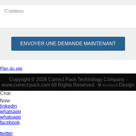
*
Contenu
ENVOYER UNE DEMANDE MAINTENANT
Plan du site
Copyright © 2026 Correct Pack Technology Company -
www.correct-pack.com All Rights Reserved.
Design
Chat
Now
linkedin
whatsapp
whatsapp
facebook
twitter