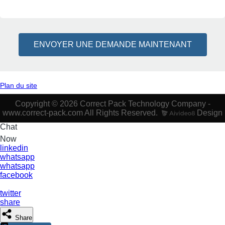
ENVOYER UNE DEMANDE MAINTENANT
Plan du site
Copyright © 2026 Correct Pack Technology Company -
www.correct-pack.com All Rights Reserved.
Design
Chat
Now
linkedin
whatsapp
whatsapp
facebook
twitter
share
Share