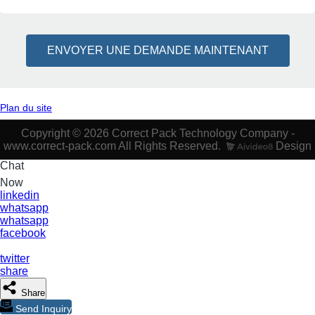
ENVOYER UNE DEMANDE MAINTENANT
Plan du site
Copyright © 2026 Correct Pack Technology Company -
www.correct-pack.com All Rights Reserved.
Design
Chat
Now
linkedin
whatsapp
whatsapp
facebook
twitter
share
Share
Send Inquiry