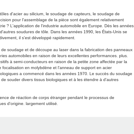
ôles d'acier au silicium, le soudage de capteurs, le soudage de
écision pour l'assemblage de la pièce sont également relativement
rie ? L'application de l'industrie automobile en Europe. Dès les années
et d'autres soudures de tôle. Dans les années 1990, les États-Unis se
divement, il s'est développé rapidement.
dés de soudage et de découpe au laser dans la fabrication des panneaux
eries automobiles en raison de leurs excellentes performances. plus.
sitifs à semi-conducteurs en raison de la petite zone affectée par la
de focalisation en molybdène et l'anneau de support en acier
us biologiques a commencé dans les années 1970. Le succès du soudage
e souder divers tissus biologiques et à les étendre à d'autres
sence de réaction de corps étranger pendant le processus de
s d'origine. largement utilisé.