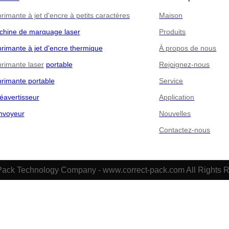
rimante à jet d'encre à petits caractères
Maison
chine de marquage laser
Produits
rimante à jet d'encre thermique
À propos de nous
rimante laser
portable
Rejoignez-nous
rimante portable
Service
éavertisseur
Application
nvoyeur
Nouvelles
Contactez-nous
Pack Technology Company - www.correct-pack.com All Rights 