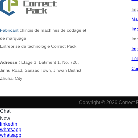
Imp
Ma
Imp
Fabricant
chinois
de machines de codage et
de marquage
Imp
Entreprise de technologie Correct Pack
Imp
Tél
Adresse :
Étage 3, Bâtiment 1, No. 728,
Co
Jinhu Road, Sanzao Town, Jinwan District,
Zhuhai City
Copyright © 2026 Correct 
Chat
Now
linkedin
whatsapp
whatsapp