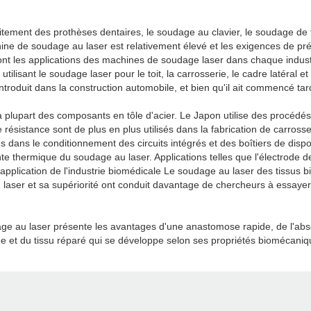
tement des prothèses dentaires, le soudage au clavier, le soudage de t
hine de soudage au laser est relativement élevé et les exigences de pr
 sont les applications des machines de soudage laser dans chaque indust
ilisant le soudage laser pour le toit, la carrosserie, le cadre latéral 
troduit dans la construction automobile, et bien qu'il ait commencé tar
 la plupart des composants en tôle d'acier. Le Japon utilise des procé
ésistance sont de plus en plus utilisés dans la fabrication de carross
s dans le conditionnement des circuits intégrés et des boîtiers de dispo
inte thermique du soudage au laser. Applications telles que l'électrode 
L'application de l'industrie biomédicale Le soudage au laser des tiss
aser et sa supériorité ont conduit davantage de chercheurs à essayer d
dage au laser présente les avantages d'une anastomose rapide, de l'ab
e et du tissu réparé qui se développe selon ses propriétés biomécanique